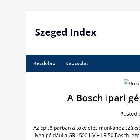
Skip
to
content
Szeged Index
Kezdőlap
Kapcsolat
A Bosch ipari g
Posted 
Az építőiparban a tökéletes munkához szükség
Ilyen például a GRL 500 HV + LR 50
Bosch léze