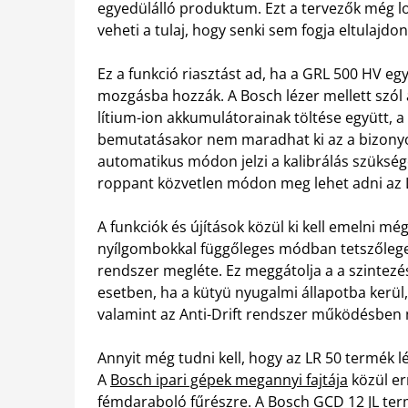
egyedülálló produktum. Ezt a tervezők még lop
veheti a tulaj, hogy senki sem fogja eltulajdon
Ez a funkció riasztást ad, ha a GRL 500 HV eg
mozgásba hozzák. A Bosch lézer mellett szól a 
lítium-ion akkumulátorainak töltése együtt, a 
bemutatásakor nem maradhat ki az a bizonyo
automatikus módon jelzi a kalibrálás szükség
roppant közvetlen módon meg lehet adni az L
A funkciók és újítások közül ki kell emelni még
nyílgombokkal függőleges módban tetszőleges
rendszer megléte. Ez meggátolja a a szintezé
esetben, ha a kütyü nyugalmi állapotba kerül, 
valamint az Anti-Drift rendszer működésben
Annyit még tudni kell, hogy az LR 50 termék lé
A
Bosch ipari gépek megannyi fajtája
közül er
fémdaraboló fűrészre. A Bosch GCD 12 JL term