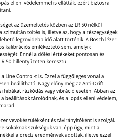
ás elleni védelemmel is ellátták, ezért biztosra
ítani.
ységet az üzemeltetés közben az LR 50 nélkül
szimultán töltés is, illetve az, hogy a részegységek
lehető legrövidebb idő alatt történik. A Bosch lézer
s kalibrációs emlékeztető sem, amelyik
ességét. Ennél a dőlési értékeket pontosan és
R 50 billentyűzeten keresztül.
 a Line Control-t is. Ezzel a függőleges vonal a
en beállítható. Nagy előny még az Anti-Drift
si hibákat rázkódás vagy vibráció esetén. Abban az
a beállítások tárolódnak, és a lopás elleni védelem,
 marad.
zer vevőkészülékként és távirányítóként is szolgál.
re sokaknak szükségük van, épp úgy, mint a
ékkel a precíz eredmények adottak, illetve ezzel