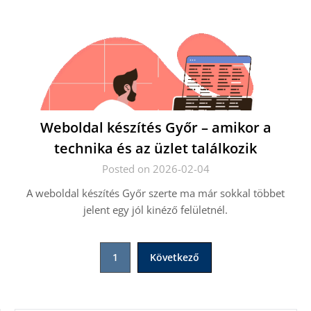
Weboldal készítés Győr – amikor a
technika és az üzlet találkozik
Posted on 2026-02-04
A weboldal készítés Győr szerte ma már sokkal többet
jelent egy jól kinéző felületnél.
Bejegyzések
1
Következő
lapozása