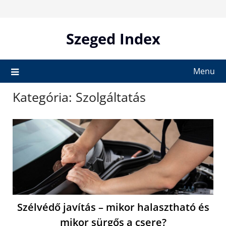
Skip
to
content
Szeged Index
Menu
Kategória:
Szolgáltatás
Szélvédő javítás – mikor halasztható és
mikor sürgős a csere?