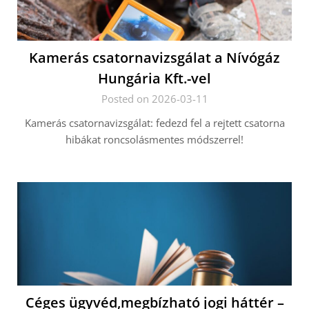
Kamerás csatornavizsgálat a Nívógáz
Hungária Kft.-vel
Posted on 2026-03-11
Kamerás csatornavizsgálat: fedezd fel a rejtett csatorna
hibákat roncsolásmentes módszerrel!
Céges ügyvéd,megbízható jogi háttér –