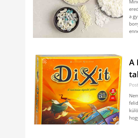
Mind
ered
a gy
bony
enn
A 
ta
Pos
Nem 
feli
külö
hogy