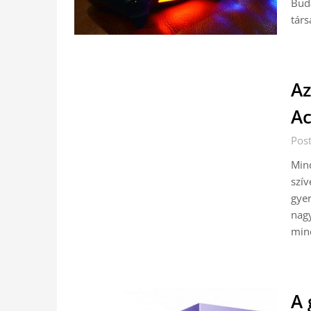
Buda
tár
Az
Ac
Pos
Mind
szív
gyer
nagy
min
A 