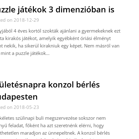
zzle játékok 3 dimenzióban is
ted on 2018-12-29
jából 4 éves kortól szokták ajánlani a gyermekeknek ezt
jta kirakós játékot, amelyik egyébként óriási élményt
nt nekik, ha sikerül kirakniuk egy képet. Nem másról van
 mint a puzzle játékok…
ületésnapra konzol bérlés
udapesten
ted on 2018-05-23
kéletes szülinapi buli megszervezése sokszor nem
yű feladat, főként ha azt szeretnénk elérni, hogy
jthetetlen maradjon az ünnepeltnek. A konzol bérlés