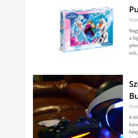
Pu
Pos
Nagy
a fa
jele
szó,
Sz
B
Pos
A tö
könn
fele