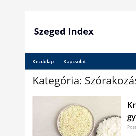
Skip
to
content
Szeged Index
Kezdőlap
Kapcsolat
Kategória:
Szórakozá
Kr
gy
Pos