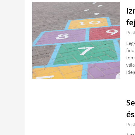
Iz
fe
Pos
Leg
fino
tömk
vála
idej
Se
és
Pos