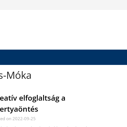
s-Móka
eatív elfoglaltság a
ertyaöntés
ted on 2022-09-25