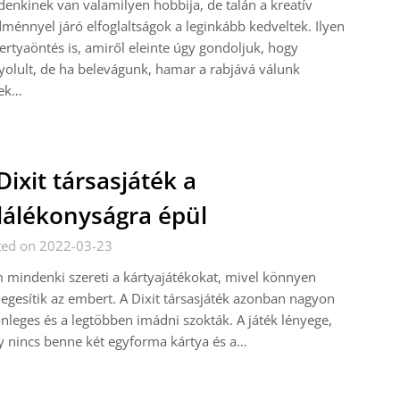
enkinek van valamilyen hobbija, de talán a kreatív
ménnyel járó elfoglaltságok a leginkább kedveltek. Ilyen
ertyaöntés is, amiről eleinte úgy gondoljuk, hogy
olult, de ha belevágunk, hamar a rabjává válunk
ek…
Dixit társasjáték a
lálékonyságra épül
ted on 2022-03-23
mindenki szereti a kártyajátékokat, mivel könnyen
degesítik az embert. A Dixit társasjáték azonban nagyon
nleges és a legtöbben imádni szokták. A játék lényege,
 nincs benne két egyforma kártya és a…