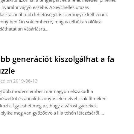
igetekről azonnal a tengerpart és a feledhetetlen pihenés
a nyaralni vágyó eszébe. A Seychelles utazás
lasztásánál több lehetőséget is szemügyre kell venni.
nnyiben Ön sok emberre, magas felhőkarcolókra,
láthatatlan vásárlásra…
bb generációt kiszolgálhat a fa
zzle
ted on 2019-06-13
egtöbb modern ember már nagyon elszakadt a
észettől és annak bizonyos elemeivel csak filmeken
lkozik. Így eshet meg az, hogy a városi gyerekek
lyike meg van győződve a lila tehén létezéséről….