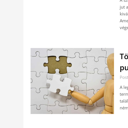
A sz
jut 
kivá
Ame
vége
Tö
pu
Pos
A l
term
talá
néme