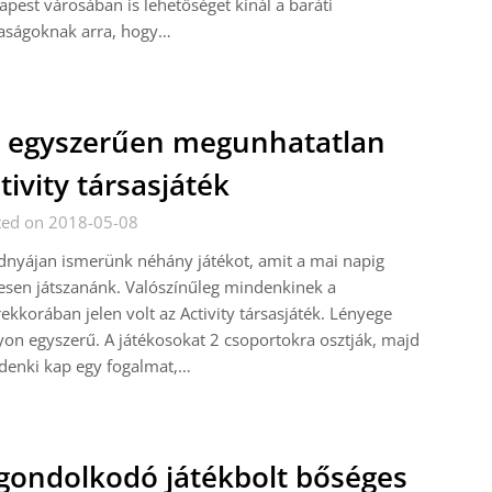
pest városában is lehetőséget kínál a baráti
saságoknak arra, hogy…
 egyszerűen megunhatatlan
tivity társasjáték
ted on 2018-05-08
nyájan ismerünk néhány játékot, amit a mai napig
esen játszanánk. Valószínűleg mindenkinek a
ekkorában jelen volt az Activity társasjáték. Lényege
on egyszerű. A játékosokat 2 csoportokra osztják, majd
denki kap egy fogalmat,…
gondolkodó játékbolt bőséges