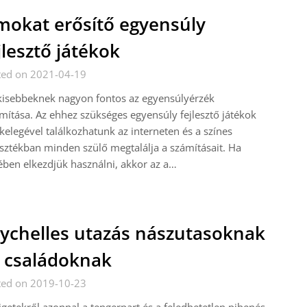
mokat erősítő egyensúly
jlesztő játékok
ted on 2021-04-19
kisebbeknek nagyon fontos az egyensúlyérzék
mítása. Az ehhez szükséges egyensúly fejlesztő játékok
elegével találkozhatunk az interneten és a színes
sztékban minden szülő megtalálja a számításait. Ha
ében elkezdjük használni, akkor az a…
ychelles utazás nászutasoknak
 családoknak
ted on 2019-10-23