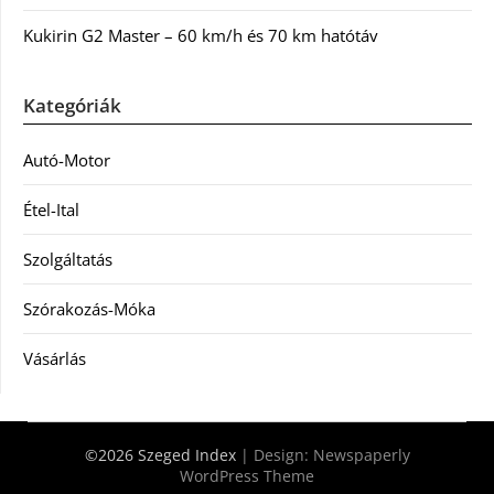
Kukirin G2 Master – 60 km/h és 70 km hatótáv
Kategóriák
Autó-Motor
Étel-Ital
Szolgáltatás
Szórakozás-Móka
Vásárlás
©2026 Szeged Index
| Design:
Newspaperly
WordPress Theme