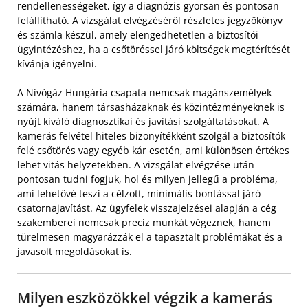
rendellenességeket, így a diagnózis gyorsan és pontosan
felállítható. A vizsgálat elvégzéséről részletes jegyzőkönyv
és számla készül, amely elengedhetetlen a biztosítói
ügyintézéshez, ha a csőtöréssel járó költségek megtérítését
kívánja igényelni.
A Nívógáz Hungária csapata nemcsak magánszemélyek
számára, hanem társasházaknak és közintézményeknek is
nyújt kiváló diagnosztikai és javítási szolgáltatásokat. A
kamerás felvétel hiteles bizonyítékként szolgál a biztosítók
felé csőtörés vagy egyéb kár esetén, ami különösen értékes
lehet vitás helyzetekben. A vizsgálat elvégzése után
pontosan tudni fogjuk, hol és milyen jellegű a probléma,
ami lehetővé teszi a célzott, minimális bontással járó
csatornajavítást. Az ügyfelek visszajelzései alapján a cég
szakemberei nemcsak precíz munkát végeznek, hanem
türelmesen magyarázzák el a tapasztalt problémákat és a
javasolt megoldásokat is.
Milyen eszközökkel végzik a kamerás