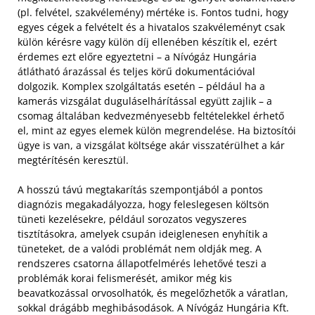
(pl. felvétel, szakvélemény) mértéke is. Fontos tudni, hogy
egyes cégek a felvételt és a hivatalos szakvéleményt csak
külön kérésre vagy külön díj ellenében készítik el, ezért
érdemes ezt előre egyeztetni – a Nívógáz Hungária
átlátható árazással és teljes körű dokumentációval
dolgozik. Komplex szolgáltatás esetén – például ha a
kamerás vizsgálat duguláselhárítással együtt zajlik – a
csomag általában kedvezményesebb feltételekkel érhető
el, mint az egyes elemek külön megrendelése. Ha biztosítói
ügye is van, a vizsgálat költsége akár visszatérülhet a kár
megtérítésén keresztül.
A hosszú távú megtakarítás szempontjából a pontos
diagnózis megakadályozza, hogy feleslegesen költsön
tüneti kezelésekre, például sorozatos vegyszeres
tisztításokra, amelyek csupán ideiglenesen enyhítik a
tüneteket, de a valódi problémát nem oldják meg. A
rendszeres csatorna állapotfelmérés lehetővé teszi a
problémák korai felismerését, amikor még kis
beavatkozással orvosolhatók, és megelőzhetők a váratlan,
sokkal drágább meghibásodások. A Nívógáz Hungária Kft.