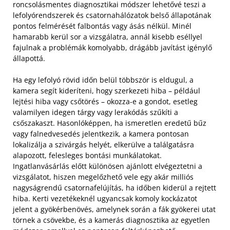
roncsolásmentes diagnosztikai módszer lehetővé teszi a
lefolyórendszerek és csatornahálózatok belső állapotának
pontos felmérését falbontás vagy ásás nélkül. Minél
hamarabb kerül sor a vizsgálatra, annál kisebb eséllyel
fajulnak a problémák komolyabb, drágább javítást igénylő
állapottá.
Ha egy lefolyó rövid időn belül többször is eldugul, a
kamera segít kideríteni, hogy szerkezeti hiba – például
lejtési hiba vagy csőtörés – okozza-e a gondot, esetleg
valamilyen idegen tárgy vagy lerakódás szűkíti a
csőszakaszt. Hasonlóképpen, ha ismeretlen eredetű bűz
vagy falnedvesedés jelentkezik, a kamera pontosan
lokalizálja a szivárgás helyét, elkerülve a találgatásra
alapozott, felesleges bontási munkálatokat.
Ingatlanvásárlás előtt különösen ajánlott elvégeztetni a
vizsgálatot, hiszen megelőzhető vele egy akár milliós
nagyságrendű csatornafelújítás, ha időben kiderül a rejtett
hiba. Kerti vezetékeknél ugyancsak komoly kockázatot
jelent a gyökérbenövés, amelynek során a fák gyökerei utat
törnek a csövekbe, és a kamerás diagnosztika az egyetlen