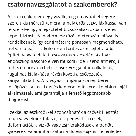
csatornavizsgálatot a szakemberek?
A csatornakamera egy vízálló, rugalmas kábel végére
szerelt kis méretű kamera, amely erős LED-világítással van
felszerelve, így a legsötétebb csőszakaszokban is éles
képet biztosít. A modern eszközök méterszámlálóval is
rendelkeznek, így centiméterre pontosan megmondható,
hol van a baj – ez különösen fontos az elrejtett, falba
épített vagy földalatti csőszakaszok esetén. Az ipari
endoszkóp hasonló elven működik, de kisebb átmérőjű,
nehezen hozzáférhető csövek vizsgálatára alkalmas,
rugalmas kialakítása révén követi a csővezeték
kanyarulatait is. A Nívógáz Hungária szakemberei
jelzőgázos, akusztikus és kamerás műszerek kombinációját
alkalmazzák, ami garantálja a lehető legpontosabb
diagnózist.
Ezekkel az eszközökkel azonosíthatók a csövek illesztési
hibái vagy elmozdulásai, a repedések, törések,
deformációk, a vízkő- vagy zsírlerakódások, a benőtt
gyökerek, valamint a csatorna dőlésszöge is – ellenlejtés