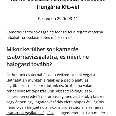
Hungária Kft.-vel
Posted on 2026-03-11
Kamerás csatornavizsgálat: fedezd fel a rejtett csatorna
hibákat roncsolásmentes módszerrel!
Mikor kerülhet sor kamerás
csatornavizsgálatra, és miért ne
halogasd tovább?
Otthonunk csatornahálózata évtizedeken át végzi a
„láthatatlan munkát” a falak és a padló alatt, és
legtöbbször csak akkor jutunk eszünkbe, ha valami
rendelleneset tapasztalunk. Visszatérő dugulások,
ismeretlen eredetű csatornaszag, nedves foltok a falakon
vagy éppen egy ingatlanvásárlás előtti alapos átvilágítás
mind olyan helyzetek, amikor a
professzionális kamerás
csatornavizsgálat elvégzése
elengedhetetlen. Ez a modern,