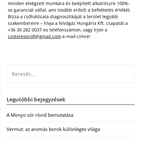
minden elvégzett munkára és beépített alkatrészre 100%-
os garanciát vállal, ami tovább erősíti a befektetés értékét.
Bízza a csőhálózata diagnosztikáját a terület legjobb
szakembereire – hívja a Nívógáz Hungária Kft. csapatát a
+36 30 282 0037-es telefonszámon, vagy írjon a
csotoresprofi@gmail.com
e-mail-címre!
KERESÉS:
Legutóbbi bejegyzések
A Monyo sör rövid bemutatása
Vermut: az aromás borok különleges világa