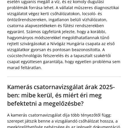
esetén ugyanis megáll a víz, és ez komoly dugulási
problémák forrása lehet. A vállalat műszeres diagnosztikai
vizsgálatot végez kerti csőhálózatokon, locsoló- és
öntözőrendszereken, ingatlanon belüli vízhálózaton,
csatorna alapvezetékeken és fűtési rendszerekben
egyaránt. Számos ügyfelünk jelezte, hogy a korábbi,
hagyományos módszerekkel megoldhatatlannak tűnő
rejtett szivárgásokat a Nívógáz Hungária csapata az első
vizsgálatkor gyorsan és pontosan beazonosította. A
csúcstechnológiás felszerelés és a tapasztalt szakértői
csapat együttesen garantálja, hogy egyetlen probléma sem
marad feltáratlan.
Kamerás csatornavizsgálat árak 2025-
ben: mibe kerül, és miért éri meg
befektetni a megelőzésbe?
A kamerás csatornavizsgálat díja több tényezőtől függ:
szerepet játszik benne a vizsgálandó csőhálózat hossza, a
megközelíthetőség nehézsége és az igényelt dokumentáció