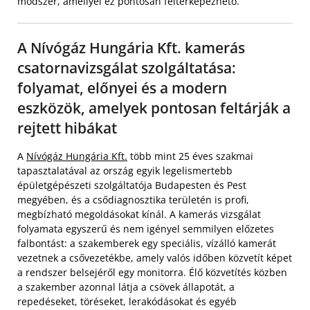
módszer, amellyel ez pontosan feltérképezhető.
A Nívógáz Hungária Kft. kamerás
csatornavizsgálat szolgáltatása:
folyamat, előnyei és a modern
eszközök, amelyek pontosan feltárják a
rejtett hibákat
A
Nívógáz Hungária Kft.
több mint 25 éves szakmai
tapasztalatával az ország egyik legelismertebb
épületgépészeti szolgáltatója Budapesten és Pest
megyében, és a csődiagnosztika területén is profi,
megbízható megoldásokat kínál. A kamerás vizsgálat
folyamata egyszerű és nem igényel semmilyen előzetes
falbontást: a szakemberek egy speciális, vízálló kamerát
vezetnek a csővezetékbe, amely valós időben közvetít képet
a rendszer belsejéről egy monitorra. Élő közvetítés közben
a szakember azonnal látja a csövek állapotát, a
repedéseket, töréseket, lerakódásokat és egyéb