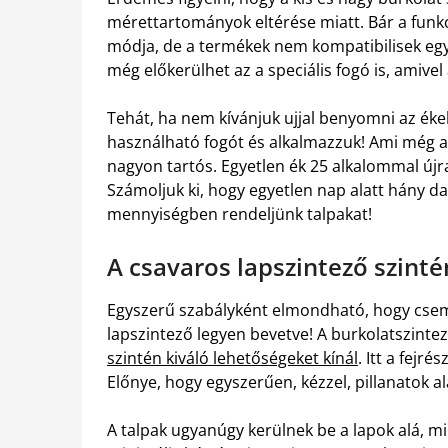
mérettartományok eltérése miatt. Bár a funk
módja, de a termékek nem kompatibilisek egy
még előkerülhet az a speciális fogó is, amivel
Tehát, ha nem kívánjuk ujjal benyomni az éke
használható fogót és alkalmazzuk! Ami még a 
nagyon tartós. Egyetlen ék 25 alkalommal újra
Számoljuk ki, hogy egyetlen nap alatt hány d
mennyiségben rendeljünk talpakat!
A csavaros lapszintező szint
Egyszerű szabályként elmondható, hogy csem
lapszintező legyen bevetve! A burkolatszintez
szintén kiváló lehetőségeket kínál
. Itt a fejr
Előnye, hogy egyszerűen, kézzel, pillanatok ala
A talpak ugyanúgy kerülnek be a lapok alá, mi