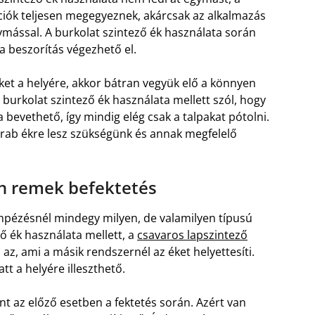
ciók teljesen megegyeznek, akárcsak az alkalmazás
mással. A burkolat szintező ék használata során
 a beszorítás végezhető el.
ket a helyére, akkor bátran vegyük elő a könnyen
burkolat szintező ék használata mellett szól, hogy
 bevethető, így mindig elég csak a talpakat pótolni.
arab ékre lesz szükségünk és annak megfelelő
én remek befektetés
pézésnél mindegy milyen, de valamilyen típusú
ő ék használata mellett, a
csavaros lapszintező
ész az, ami a másik rendszernél az éket helyettesíti.
tt a helyére illeszthető.
nt az előző esetben a fektetés során. Azért van