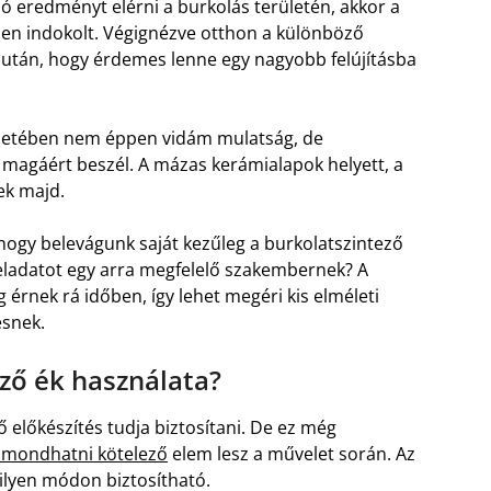
ó eredményt elérni a burkolás területén, akkor a
en indokolt. Végignézve otthon a különböző
v után, hogy érdemes lenne egy nagyobb felújításba
ő esetében nem éppen vidám mulatság, de
magáért beszél. A mázas kerámialapok helyett, a
ek majd.
hogy belevágunk saját kezűleg a burkolatszintező
feladatot egy arra megfelelő szakembernek? A
rnek rá időben, így lehet megéri kis elméleti
ésnek.
ező ék használata?
 előkészítés tudja biztosítani. De ez még
, mondhatni kötelező
elem lesz a művelet során. Az
 ilyen módon biztosítható.