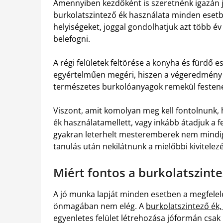
Amennyiben kezdőként is szeretnénk igazán j
burkolatszintező ék használata minden esetb
helyiségeket, joggal gondolhatjuk azt több é
belefogni.
A régi felületek feltörése a konyha és fürd
egyértelműen megéri, hiszen a végeredmény 
természetes burkolóanyagok remekül festen
Viszont, amit komolyan meg kell fontolnunk, 
ék használatamellett, vagy inkább átadjuk a 
gyakran leterhelt mesteremberek nem mindig é
tanulás után nekilátnunk a mielőbbi kivitelez
Miért fontos a burkolatszint
A jó munka lapját minden esetben a megfelelő
önmagában nem elég. A
burkolatszintező ék
egyenletes felület létrehozása jóformán csak