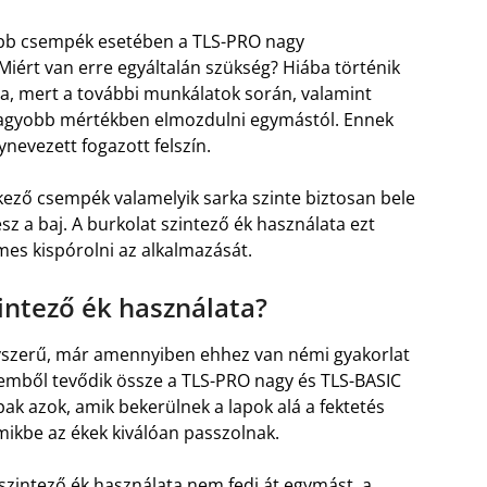
bb csempék esetében a TLS-PRO nagy
 Miért van erre egyáltalán szükség? Hiába történik
ása, mert a további munkálatok során, valamint
-nagyobb mértékben elmozdulni egymástól. Ennek
nevezett fogazott felszín.
kező csempék valamelyik sarka szinte biztosan bele
sz a baj. A burkolat szintező ék használata ezt
s kispórolni az alkalmazását.
intező ék használata?
gyszerű, már amennyiben ehhez van némi gyakorlat
lemből tevődik össze a TLS-PRO nagy és TLS-BASIC
ak azok, amik bekerülnek a lapok alá a fektetés
mikbe az ékek kiválóan passzolnak.
 szintező ék használata nem fedi át egymást, a