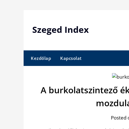
Skip
to
content
Szeged Index
Kezdőlap
Kapcsolat
A burkolatszintező é
mozdula
Posted 