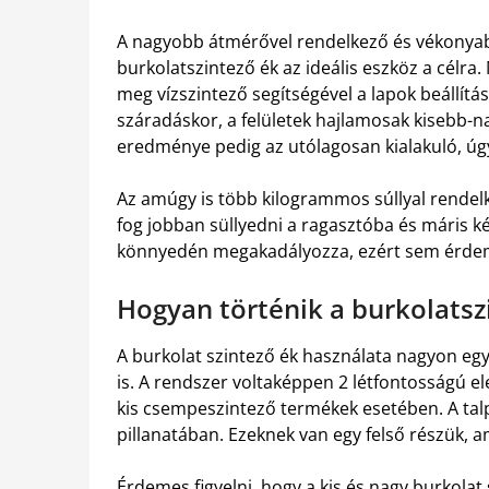
A nagyobb átmérővel rendelkező és vékonya
burkolatszintező ék az ideális eszköz a célra.
meg vízszintező segítségével a lapok beállít
száradáskor, a felületek hajlamosak kisebb
eredménye pedig az utólagosan kialakuló, úgy
Az amúgy is több kilogrammos súllyal rendel
fog jobban süllyedni a ragasztóba és máris ké
könnyedén megakadályozza, ezért sem érdeme
Hogyan történik a burkolatsz
A burkolat szintező ék használata nagyon e
is. A rendszer voltaképpen 2 létfontosságú e
kis csempeszintező termékek esetében. A talp
pillanatában. Ezeknek van egy felső részük, a
Érdemes figyelni, hogy a kis és nagy burkolat