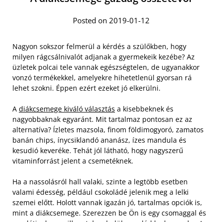
Posted on 2019-01-12
Nagyon sokszor felmerül a kérdés a szülőkben, hogy
milyen rágcsálnivalót adjanak a gyermekeik kezébe? Az
üzletek polcai tele vannak egészségtelen, de ugyanakkor
vonzó termékekkel, amelyekre hihetetlenül gyorsan rá
lehet szokni. Éppen ezért ezeket jó elkerülni.
A
diákcsemege kiváló választás
a kisebbeknek és
nagyobbaknak egyaránt. Mit tartalmaz pontosan ez az
alternatíva? Ízletes mazsola, finom földimogyoró, zamatos
banán chips, ínycsiklandó ananász, ízes mandula és
kesudió keveréke. Tehát jól látható, hogy nagyszerű
vitaminforrást jelent a csemetéknek.
Ha a nassolásról hall valaki, szinte a legtöbb esetben
valami édesség, például csokoládé jelenik meg a lelki
szemei előtt. Holott vannak igazán jó, tartalmas opciók is,
mint a diákcsemege. Szerezzen be Ön is egy csomaggal és