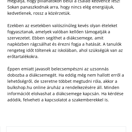
meglátja, hogy pillanatokon belül a család kedvence lesz!
Sokan panaszkodnak arra, hogy nincs elég energiájuk,
kedvetlenek, rossz a közérzetük.
Ezekben az esetekben valószínűleg kevés olyan ételeket
fogyasztanak, amelyek valóban kellően támogatják a
szervezetet. Ebben segíthet a diákcsemege, amit
napközben rágcsálhat és érezni fogja a hatását. A tanulók
rengeteg időt töltenek az iskolában, ahol szükségük van az
erőtartalékokra.
Éppen emiatt javasolt belecsempészni az uzsonnás
dobozba a diákcsemegét. Ha eddig még nem hallott erről a
lehetőségről, de szeretne többet megtudni róla, akkor a
bulkshop.hu online áruház a rendelkezésére áll. Minden
információt elolvashat a diákcsemege kapcsán. Ha kérdése
adódik, felveheti a kapcsolatot a szakemberekkel is.
KERESÉS: