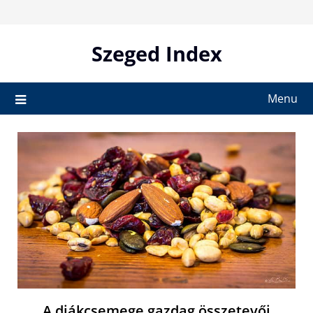
Skip
to
content
Szeged Index
Menu
A diákcsemege gazdag összetevői