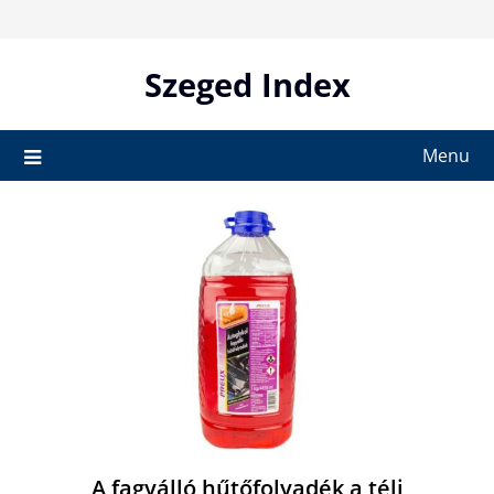
Skip
to
content
Szeged Index
Menu
A fagyálló hűtőfolyadék a téli