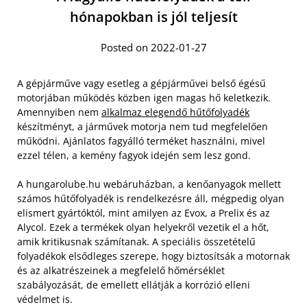
hónapokban is jól teljesít
Posted on 2022-01-27
A gépjárműve vagy esetleg a gépjárművei belső égésű
motorjában működés közben igen magas hő keletkezik.
Amennyiben nem
alkalmaz elegendő hűtőfolyadék
készítményt, a járművek motorja nem tud megfelelően
működni. Ajánlatos fagyálló terméket használni, mivel
ezzel télen, a kemény fagyok idején sem lesz gond.
A hungarolube.hu webáruházban, a kenőanyagok mellett
számos hűtőfolyadék is rendelkezésre áll, mégpedig olyan
elismert gyártóktól, mint amilyen az Evox, a Prelix és az
Alycol. Ezek a termékek olyan helyekről vezetik el a hőt,
amik kritikusnak számítanak. A speciális összetételű
folyadékok elsődleges szerepe, hogy biztosítsák a motornak
és az alkatrészeinek a megfelelő hőmérséklet
szabályozását, de emellett ellátják a korrózió elleni
védelmet is.