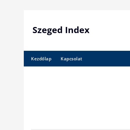
Skip
to
content
Szeged Index
Kezdőlap
Kapcsolat