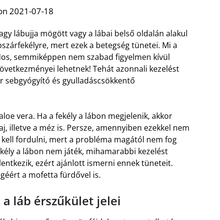
on 2021-07-18
agy lábujja mögött vagy a lábai belső oldalán alakul
szárfekélyre, mert ezek a betegség tünetei. Mi a
Nos, semmiképpen nem szabad figyelmen kívül
következményei lehetnek! Tehát azonnali kezelést
r sebgyógyító és gyulladáscsökkentő
 aloe vera. Ha a fekély a lábon megjelenik, akkor
aj, illetve a méz is. Persze, amennyiben ezekkel nem
 kell fordulni, mert a probléma magától nem fog
ekély a lábon nem játék, mihamarabbi kezelést
lentkezik, ezért ajánlott ismerni ennek tüneteit.
éért a mofetta fürdővel is.
a láb érszűkület jelei