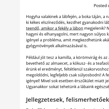
Posted 
Hogyha valakinek a lábfején, a boka táján, a n
ki kékes elszíneződés, kezdhet gyanakodni láb
teendő, amikor a fekély a lábon
megjelenik? 
hagyni és elhanyagolni, mert nagyon súlyos 
igényel a probléma, amit megkezdhetünk aká
gyógynövények alkalmazásával is.
Például jót tesz a kamilla, a körömvirág és az
bevethető az almaecet, a kókusz- és a teafaol
érünk el eredményt, feltétlenül szakorvoshoz
megoldódni, legfeljebb csak súlyosbodni! A f
igényel! Mivel sok esetben érszűkület miatt je
Ugyanakkor sokat tehetünk a lábaink egészség
Jellegzetesek, felismerhetőek 