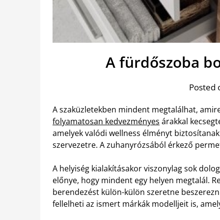
A fürdőszoba bol
Posted 
A szaküzletekben mindent megtalálhat, amire 
folyamatosan kedvezményes
árakkal kecsegte
amelyek valódi wellness élményt biztosítanak
szervezetre. A zuhanyrózsából érkező permete
A helyiség kialakításakor viszonylag sok dolo
előnye, hogy mindent egy helyen megtalál. Re
berendezést külön-külön szeretne beszerezni
fellelheti az ismert márkák modelljeit is, am