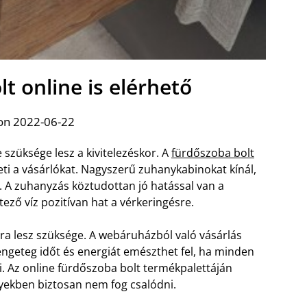
t online is elérhető
on 2022-06-22
szüksége lesz a kivitelezéskor. A
fürdőszoba bolt
ti a vásárlókat. Nagyszerű zuhanykabinokat kínál,
. A zuhanyzás köztudottan jó hatással van a
ző víz pozitívan hat a vérkeringésre.
gra lesz szüksége. A webáruházból való vásárlás
ngeteg időt és energiát emészthet fel, ha minden
. Az online fürdőszoba bolt termékpalettáján
elyekben biztosan nem fog csalódni.