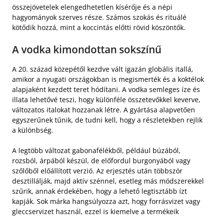
összejövetelek elengedhetetlen kísérője és a népi
hagyományok szerves része. Számos szokás és rituálé
kötődik hozzá, mint a koccintás előtti rövid köszöntők.
A vodka kimondottan sokszínű
A 20. század közepétől kezdve vált igazán globális itallá,
amikor a nyugati országokban is megismerték és a koktélok
alapjaként kezdett teret hódítani. A vodka semleges íze és
illata lehetővé teszi, hogy különféle összetevőkkel keverve,
változatos italokat hozzanak létre. A gyártása alapvetően
egyszerűnek tűnik, de tudni kell, hogy a részletekben rejlik
a különbség.
A legtöbb változat gabonafélékből, például búzából,
rozsból, árpából készül, de előfordul burgonyából vagy
szőlőből előállított verzió. Az erjesztés után többször
desztillálják, majd aktív szénnel, esetleg más módszerekkel
szűrik, annak érdekében, hogy a lehető legtisztább ízt
kapják. Sok márka hangsúlyozza azt, hogy forrásvizet vagy
gleccservizet használ, ezzel is kiemelve a termékeik