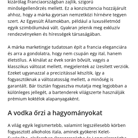
kizárólag Franciaországban zajlik, szigorú
minőségellenőrzés mellett. Ez a konzisztencia hozzájárult
ahhoz, hogy a márka gyorsan nemzetközi hírnévre tegyen
szert. Az Egyesült Államokban, például a luxuséletmód
egyik szimbólumává vált. Gyakran jelenik meg exkluzív
rendezvényeken és hírességek társaságában.
A márka marketingje tudatosan épít a francia eleganciára
és arra a gondolatra, hogy nem csupán egy ital, hanem
életstílus. A kínálat az évek során bővült, vagyis a
klasszikus változat mellett, megjelentek az ízesített verziók.
Ezeket ugyanazzal a precizitással készítik, így a
fogyasztóknak a változatosság mellett, a minőség is
garantált. Bár tisztán fogyasztva mutatja meg legjobban a
különleges jellegét, a bartenderek világszerte használják
prémium koktélok alapanyagaként.
A vodka őrzi a hagyományokat
A világ egyik legismertebb, valamint legszélesebb körben
fogyasztott alkoholos itala, aminek gyökerei Kelet-