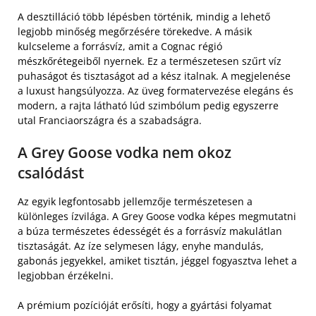
A desztilláció több lépésben történik, mindig a lehető
legjobb minőség megőrzésére törekedve. A másik
kulcseleme a forrásvíz, amit a Cognac régió
mészkőrétegeiből nyernek. Ez a természetesen szűrt víz
puhaságot és tisztaságot ad a kész italnak. A megjelenése
a luxust hangsúlyozza. Az üveg formatervezése elegáns és
modern, a rajta látható lúd szimbólum pedig egyszerre
utal Franciaországra és a szabadságra.
A Grey Goose vodka nem okoz
csalódást
Az egyik legfontosabb jellemzője természetesen a
különleges ízvilága. A Grey Goose vodka képes megmutatni
a búza természetes édességét és a forrásvíz makulátlan
tisztaságát. Az íze selymesen lágy, enyhe mandulás,
gabonás jegyekkel, amiket tisztán, jéggel fogyasztva lehet a
legjobban érzékelni.
A prémium pozícióját erősíti, hogy a gyártási folyamat