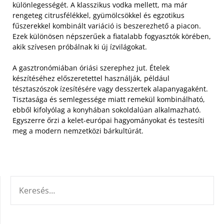
különlegességét. A klasszikus vodka mellett, ma már
rengeteg citrusfélékkel, gyümölcsökkel és egzotikus
fűszerekkel kombinált variáció is beszerezhető a piacon.
Ezek különösen népszerűek a fiatalabb fogyasztók körében,
akik szívesen próbálnak ki új ízvilágokat.
A gasztronómiában óriási szerephez jut. Ételek
készítéséhez előszeretettel használják, például
tésztaszószok ízesítésére vagy desszertek alapanyagaként.
Tisztasága és semlegessége miatt remekül kombinálható,
ebből kifolyólag a konyhában sokoldalúan alkalmazható.
Egyszerre őrzi a kelet-európai hagyományokat és testesíti
meg a modern nemzetközi bárkultúrát.
KERESÉS: