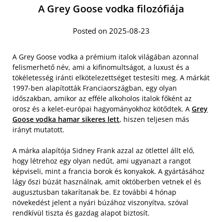
A Grey Goose vodka filozófiája
Posted on 2025-08-23
A Grey Goose vodka a prémium italok világában azonnal
felismerhető név, ami a kifinomultságot, a luxust és a
tökéletesség iránti elkötelezettséget testesíti meg. A márkát
1997-ben alapították Franciaországban, egy olyan
időszakban, amikor az efféle alkoholos italok főként az
orosz és a kelet-európai hagyományokhoz kötődtek. A
Grey
Goose vodka hamar sikeres lett
, hiszen teljesen más
irányt mutatott.
A márka alapítója Sidney Frank azzal az ötlettel állt elő,
hogy létrehoz egy olyan nedűt, ami ugyanazt a rangot
képviseli, mint a francia borok és konyakok. A gyártásához
lágy őszi búzát használnak, amit októberben vetnek el és
augusztusban takarítanak be. Ez további 4 hónap
növekedést jelent a nyári búzához viszonyítva, szóval
rendkívül tiszta és gazdag alapot biztosít.