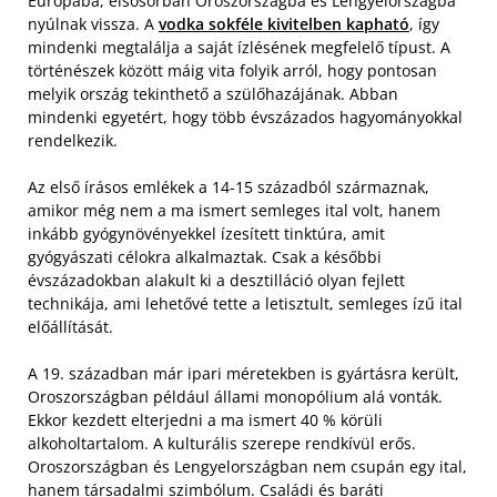
Európába, elsősorban Oroszországba és Lengyelországba
nyúlnak vissza. A
vodka sokféle kivitelben kapható
, így
mindenki megtalálja a saját ízlésének megfelelő típust. A
történészek között máig vita folyik arról, hogy pontosan
melyik ország tekinthető a szülőhazájának. Abban
mindenki egyetért, hogy több évszázados hagyományokkal
rendelkezik.
Az első írásos emlékek a 14-15 századból származnak,
amikor még nem a ma ismert semleges ital volt, hanem
inkább gyógynövényekkel ízesített tinktúra, amit
gyógyászati célokra alkalmaztak. Csak a későbbi
évszázadokban alakult ki a desztilláció olyan fejlett
technikája, ami lehetővé tette a letisztult, semleges ízű ital
előállítását.
A 19. században már ipari méretekben is gyártásra került,
Oroszországban például állami monopólium alá vonták.
Ekkor kezdett elterjedni a ma ismert 40 % körüli
alkoholtartalom. A kulturális szerepe rendkívül erős.
Oroszországban és Lengyelországban nem csupán egy ital,
hanem társadalmi szimbólum. Családi és baráti