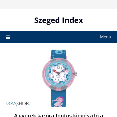
Skip
to
content
Szeged Index
Menu
A gyerek karóra fontos kiegészítő a