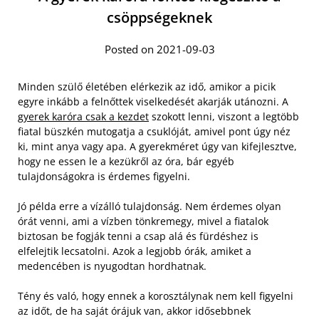
csöppségeknek
Posted on 2021-09-03
Minden szülő életében elérkezik az idő, amikor a picik
egyre inkább a felnőttek viselkedését akarják utánozni. A
gyerek karóra csak a kezdet
szokott lenni, viszont a legtöbb
fiatal büszkén mutogatja a csuklóját, amivel pont úgy néz
ki, mint anya vagy apa. A gyerekméret úgy van kifejlesztve,
hogy ne essen le a kezükről az óra, bár egyéb
tulajdonságokra is érdemes figyelni.
Jó példa erre a vízálló tulajdonság. Nem érdemes olyan
órát venni, ami a vízben tönkremegy, mivel a fiatalok
biztosan be fogják tenni a csap alá és fürdéshez is
elfelejtik lecsatolni. Azok a legjobb órák, amiket a
medencében is nyugodtan hordhatnak.
Tény és való, hogy ennek a korosztálynak nem kell figyelni
az időt, de ha saját órájuk van, akkor idősebbnek