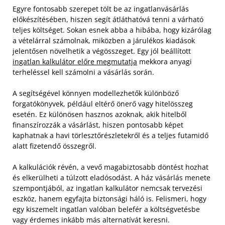
Egyre fontosabb szerepet tölt be az ingatlanvásárlás
előkészítésében, hiszen segít átláthatóvá tenni a várható
teljes költséget. Sokan esnek abba a hibába, hogy kizárólag
a vételárral számolnak, miközben a járulékos kiadások
jelentősen növelhetik a végösszeget. Egy jól beállított
ingatlan kalkulátor előre megmutatja
mekkora anyagi
terheléssel kell számolni a vásárlás során.
A segítségével könnyen modellezhetők különböző
forgatókönyvek, például eltérő önerő vagy hitelösszeg
esetén. Ez különösen hasznos azoknak, akik hitelből
finanszírozzák a vásárlást, hiszen pontosabb képet
kaphatnak a havi törlesztőrészletekről és a teljes futamidő
alatt fizetendő összegről.
A kalkulációk révén, a vevő magabiztosabb döntést hozhat
és elkerülheti a túlzott eladósodást. A ház vásárlás menete
szempontjából, az ingatlan kalkulátor nemcsak tervezési
eszköz, hanem egyfajta biztonsági háló is. Felismeri, hogy
egy kiszemelt ingatlan valóban belefér a költségvetésbe
vagy érdemes inkább más alternatívát keresni.