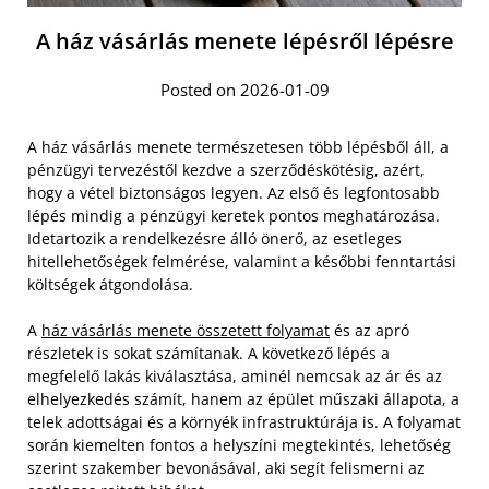
A ház vásárlás menete lépésről lépésre
Posted on 2026-01-09
A ház vásárlás menete természetesen több lépésből áll, a
pénzügyi tervezéstől kezdve a szerződéskötésig, azért,
hogy a vétel biztonságos legyen. Az első és legfontosabb
lépés mindig a pénzügyi keretek pontos meghatározása.
Idetartozik a rendelkezésre álló önerő, az esetleges
hitellehetőségek felmérése, valamint a későbbi fenntartási
költségek átgondolása.
A
ház vásárlás menete összetett folyamat
és az apró
részletek is sokat számítanak. A következő lépés a
megfelelő lakás kiválasztása, aminél nemcsak az ár és az
elhelyezkedés számít, hanem az épület műszaki állapota, a
telek adottságai és a környék infrastruktúrája is. A folyamat
során kiemelten fontos a helyszíni megtekintés, lehetőség
szerint szakember bevonásával, aki segít felismerni az