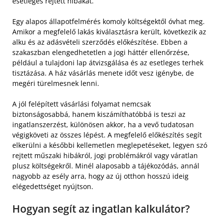
esetleges rejtett hibákat.
Egy alapos állapotfelmérés komoly költségektől óvhat meg.
Amikor a megfelelő lakás kiválasztásra került, következik az
alku és az adásvételi szerződés előkészítése. Ebben a
szakaszban elengedhetetlen a jogi háttér ellenőrzése,
például a tulajdoni lap átvizsgálása és az esetleges terhek
tisztázása. A ház vásárlás menete időt vesz igénybe, de
megéri türelmesnek lenni.
A jól felépített vásárlási folyamat nemcsak
biztonságosabbá, hanem kiszámíthatóbbá is teszi az
ingatlanszerzést, különösen akkor, ha a vevő tudatosan
végigköveti az összes lépést. A megfelelő előkészítés segít
elkerülni a későbbi kellemetlen meglepetéseket, legyen szó
rejtett műszaki hibákról, jogi problémákról vagy váratlan
plusz költségekről. Minél alaposabb a tájékozódás, annál
nagyobb az esély arra, hogy az új otthon hosszú ideig
elégedettséget nyújtson.
Hogyan segít az ingatlan kalkulátor?