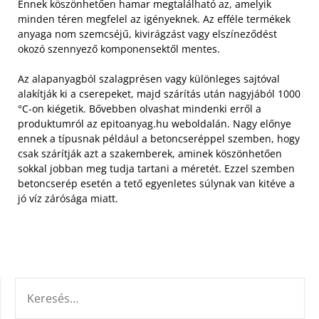
Ennek köszönhetően hamar megtalálható az, amelyik
minden téren megfelel az igényeknek. Az efféle termékek
anyaga nom szemcséjű, kivirágzást vagy elszíneződést
okozó szennyező komponensektől mentes.
Az alapanyagból szalagprésen vagy különleges sajtóval
alakítják ki a cserepeket, majd szárítás után nagyjából 1000
°C-on kiégetik. Bővebben olvashat mindenki erről a
produktumról az epitoanyag.hu weboldalán. Nagy előnye
ennek a típusnak például a betoncseréppel szemben, hogy
csak szárítják azt a szakemberek, aminek köszönhetően
sokkal jobban meg tudja tartani a méretét. Ezzel szemben
betoncserép esetén a tető egyenletes súlynak van kitéve a
jó víz zárósága miatt.
KERESÉS: