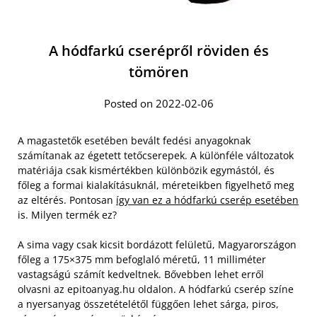
A hódfarkú cserépről röviden és
tömören
Posted on 2022-02-06
A magastetők esetében bevált fedési anyagoknak
számítanak az égetett tetőcserepek. A különféle változatok
matériája csak kismértékben különbözik egymástól, és
főleg a formai kialakításuknál, méreteikben figyelhető meg
az eltérés. Pontosan
így van ez a hódfarkú cserép esetében
is. Milyen termék ez?
A sima vagy csak kicsit bordázott felületű, Magyarországon
főleg a 175×375 mm befoglaló méretű, 11 milliméter
vastagságú számít kedveltnek. Bővebben lehet erről
olvasni az epitoanyag.hu oldalon. A hódfarkú cserép színe
a nyers­anyag összetételétől függően lehet sárga, piros,