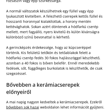
rózsaszín vagy épp szürkéssárga.
A normál változatok készülhetnek egy füllel vagy épp
lyukasztott kivitelben. A felezhető cserepek kettős füllel és
hosszanti ho­ronnyal kialakítottak, a horony mentén
kettévághatok. Sokan azért döntenek a hódfarkú cserép
mellett, mert fagyálló, nyers kivitelű és külön kíván­ságra
különböző színű bevonattal is kérhető.
A gerincképzés érdekessége, hogy az kúpcseréppel
történik. Kis felületű tetőkön és tetőablakok felett a
hódfarkú cserép fedés 30 fokos haj­lásszöggel készíthető,
azonban a 40 fokos is bőven belefér. Ennél meredekebb
fedések, sőt, függőleges burkolatok is készíthetők, de csak
szegezéssel.
Bővebben a kerámiacserepek
előnyeiről
A mai napig nagyon kedveltek a kerámiacserepek. Ezekről
bővebben sok hazai
weboldalon lehet információt gyűjteni.