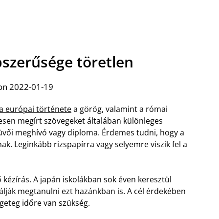
épszerűsége töretlen
on 2022-01-19
fia európai története
a görög, valamint a római
zesen megírt szövegeket általában különleges
küvői meghívó vagy diploma. Érdemes tudni, hogy a
ak. Leginkább rizspapírra vagy selyemre viszik fel a
 kézírás. A japán iskolákban sok éven keresztül
bálják megtanulni ezt hazánkban is. A cél érdekében
geteg időre van szükség.