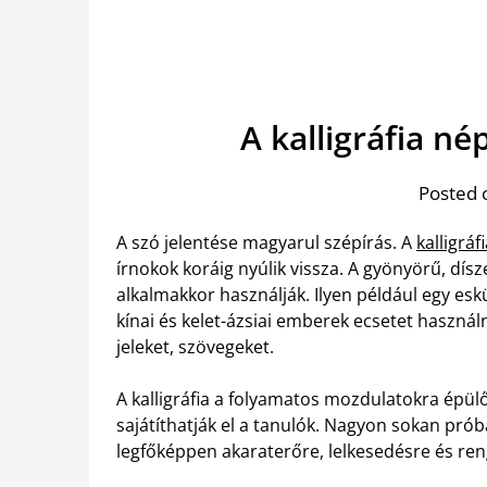
A kalligráfia n
Posted 
A szó jelentése magyarul szépírás. A
kalligrá
írnokok koráig nyúlik vissza. A gyönyörű, dís
alkalmakkor használják. Ilyen például egy es
kínai és kelet-ázsiai emberek ecsetet használn
jeleket, szövegeket.
A kalligráfia a folyamatos mozdulatokra épülő
sajátíthatják el a tanulók. Nagyon sokan pró
legfőképpen akaraterőre, lelkesedésre és ren