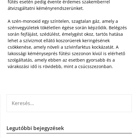
fűtés esetén pedig évente érdemes szakemberrel
átvizsgáltatni kéményrendszerünket.
A szén-monoxid egy színtelen, szagtalan gáz, amely a
szénvegyületek tökéletlen égése során képződik. Belégzés
során fejfájást, szédülést, émelygést okoz, tartós hatása
lehet a szívizmot ellátó koszorúerek keringésének
csökkenése, amely növeli a szívinfarktus kockázatát. A
lakossági kéményseprés fűtési szezonon kívül is elérhető
szolgáltatás, amely ebben az esetben gyorsabb és a
várakozási idő is rövidebb, mint a csúcsszezonban.
KERESÉS:
Legutóbbi bejegyzések