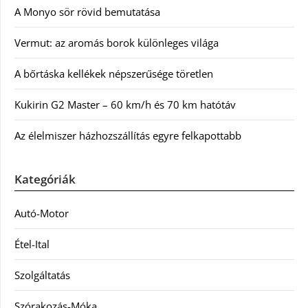
A Monyo sör rövid bemutatása
Vermut: az aromás borok különleges világa
A bőrtáska kellékek népszerűsége töretlen
Kukirin G2 Master – 60 km/h és 70 km hatótáv
Az élelmiszer házhozszállítás egyre felkapottabb
Kategóriák
Autó-Motor
Étel-Ital
Szolgáltatás
Szórakozás-Móka