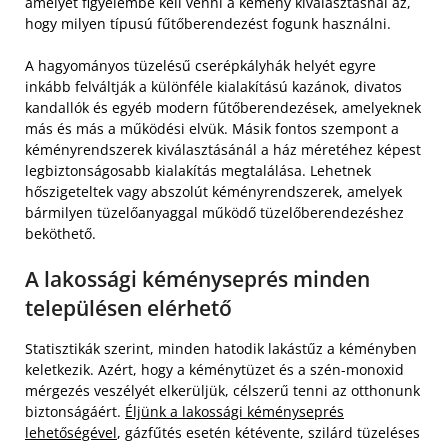
amelyet figyelembe kell venni a kémény kiválasztásnál az,
hogy milyen típusú fűtőberendezést fogunk használni.
A hagyományos tüzelésű cserépkályhák helyét egyre
inkább felváltják a különféle kialakítású kazánok, divatos
kandallók és egyéb modern fűtőberendezések, amelyeknek
más és más a működési elvük. Másik fontos szempont a
kéményrendszerek kiválasztásánál a ház méretéhez képest
legbiztonságosabb kialakítás megtalálása. Lehetnek
hőszigeteltek vagy abszolút kéményrendszerek, amelyek
bármilyen tüzelőanyaggal működő tüzelőberendezéshez
beköthető.
A lakossági kéményseprés minden
településen elérhető
Statisztikák szerint, minden hatodik lakástűz a kéményben
keletkezik. Azért, hogy a kéménytüzet és a szén-monoxid
mérgezés veszélyét elkerüljük, célszerű tenni az otthonunk
biztonságáért.
Éljünk a lakossági kéményseprés
lehetőségével
, gázfűtés esetén kétévente, szilárd tüzeléses