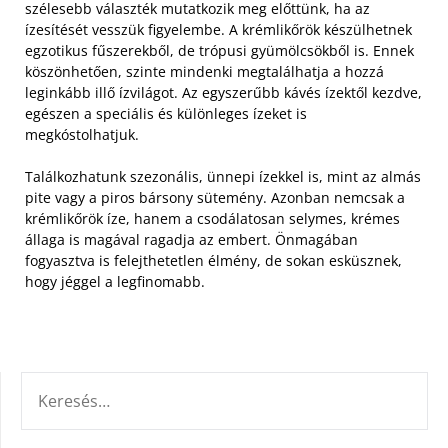
szélesebb választék mutatkozik meg előttünk, ha az
ízesítését vesszük figyelembe.
A krémlikőrök készülhetnek
egzotikus fűszerekből, de trópusi gyümölcsökből is. Ennek
köszönhetően, szinte mindenki megtalálhatja a hozzá
leginkább illő ízvilágot. Az egyszerűbb kávés ízektől kezdve,
egészen a speciális és különleges ízeket is
megkóstolhatjuk.
Találkozhatunk szezonális, ünnepi ízekkel is, mint az almás
pite vagy a piros bársony sütemény. Azonban nemcsak a
krémlikőrök íze, hanem a csodálatosan selymes, krémes
állaga is magával ragadja az embert. Önmagában
fogyasztva is felejthetetlen élmény, de sokan esküsznek,
hogy jéggel a legfinomabb.
KERESÉS: