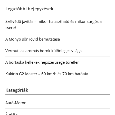
Legutóbbi bejegyzések
Szélvédő javítás – mikor halasztható és mikor sürgős a
csere?
A Monyo sör rövid bemutatása
Vermut: az aromás borok különleges világa
A bőrtáska kellékek népszerűsége töretlen
Kukirin G2 Master – 60 km/h és 70 km hatótáv
Kategóriák
Autó-Motor
Étel-Ital