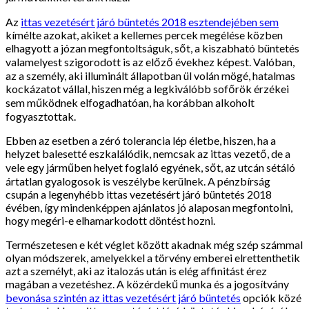
Az
ittas vezetésért járó büntetés 2018 esztendejében sem
kímélte azokat, akiket a kellemes percek megélése közben
elhagyott a józan megfontoltságuk, sőt, a kiszabható büntetés
valamelyest szigorodott is az előző évekhez képest. Valóban,
az a személy, aki illuminált állapotban ül volán mögé, hatalmas
kockázatot vállal, hiszen még a legkiválóbb sofőrök érzékei
sem működnek elfogadhatóan, ha korábban alkoholt
fogyasztottak.
Ebben az esetben a zéró tolerancia lép életbe, hiszen, ha a
helyzet balesetté eszkalálódik, nemcsak az ittas vezető, de a
vele egy járműben helyet foglaló egyének, sőt, az utcán sétáló
ártatlan gyalogosok is veszélybe kerülnek. A pénzbírság
csupán a legenyhébb ittas vezetésért járó büntetés 2018
évében, így mindenképpen ajánlatos jó alaposan megfontolni,
hogy megéri-e elhamarkodott döntést hozni.
Természetesen e két véglet között akadnak még szép számmal
olyan módszerek, amelyekkel a törvény emberei elrettenthetik
azt a személyt, aki az italozás után is elég affinitást érez
magában a vezetéshez. A közérdekű munka és a jogosítvány
bevonása szintén az ittas vezetésért járó büntetés
opciók közé