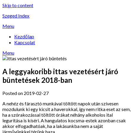
Skip to content
Szeged Index
Menu
Kezdőlap
Kapcsolat
Menu
A leggyakoribb ittas vezetésért járó
büntetések 2018-ban
Posted on 2019-02-27
A nehéz és fárasztó munkával töltött napok után szívesen
mozdulunk ki egy kicsit a haverokkal, így nem ritka eset az sem,
ha a szórakozással töltött órákat néhány alkoholos ital
legurítása is kíséri. A hangulatos kocsma-estek azonban csak
akkor elfogadhatóak, ha a lakásunkba nem a saját
járművünkkel térünk haza.