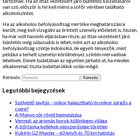
tartoznak. Ha az ittas vezetésért járó büntetés kiszabásáról
van szó, először is fel kell mérni a sofőr vérében található
alkoholszintet.
Ha az alkoholos befolyásoltság mértéke meghatározásra
került, meg kell vizsgálni az érintett személy előéletét is, hiszen,
ha már volt hasonló eljárásban része, az ittas vezetésért járó
büntetés még súlyosabb is lehet, mint azt az alkoholos
befolyásoltság szintje indokolná, de egyéb tényezők, mint
például a terhelt személyi körülményei, szintén mérvadóak
lehetnek. Ennek tudatában az egyetlen járható út, ha minden
alkalommal, tiszta tudattal ülünk volán mögé.
Keresés:
Legutóbbi bejegyzések
Szélvédő javítás – mikor halasztható és mikor sürgős a
csere?
A Monyo sör rövid bemutatása
Vermut: az aromás borok különleges világa
A bőrtáska kellékek népszerűsége töretlen
Kukirin G2 Master – 60 km/h és 70 km hatótáv