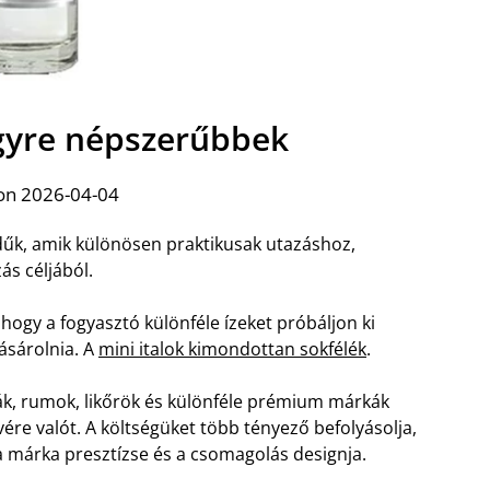
egyre népszerűbbek
on 2026-04-04
edűk, amik különösen praktikusak utazáshoz,
s céljából.
, hogy a fogyasztó különféle ízeket próbáljon ki
ásárolnia. A
mini italok kimondottan sokfélék
.
ák, rumok, likőrök és különféle prémium márkák
vére valót. A költségüket több tényező befolyásolja,
a márka presztízse és a csomagolás designja.