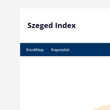
Skip
to
content
Szeged Index
Kezdőlap
Kapcsolat