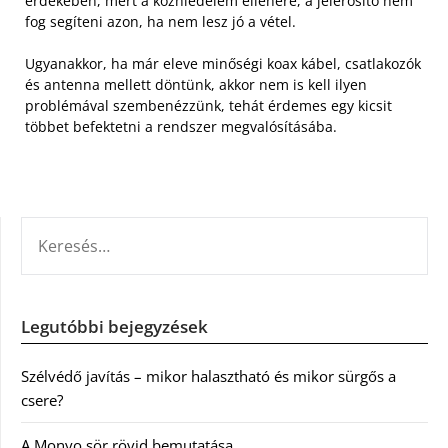
érdekében, mert a közhiedelem ellenére, a jelerősítő nem
fog segíteni azon, ha nem lesz jó a vétel.
Ugyanakkor, ha már eleve minőségi koax kábel, csatlakozók
és antenna mellett döntünk, akkor nem is kell ilyen
problémával szembenézzünk, tehát érdemes egy kicsit
többet befektetni a rendszer megvalósításába.
KERESÉS:
Legutóbbi bejegyzések
Szélvédő javítás – mikor halasztható és mikor sürgős a
csere?
A Monyo sör rövid bemutatása