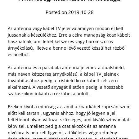
Posted on 2019-10-28
Az antenna vagy kábel TV jelei valamilyen módon el kell
jussanak a készülékhez. Erre a
célra manapság koax
kábelt
használnak, ami lehet kétszeres vagy háromszoros
árnyékolású, illetve a benne lévő vezető készülhet rézből
és acélból.
Az antenna és a parabola antenna jeleihez a dualshield,
más néven kétszeres árnyékolású, a kábel TV jeleinek
továbbításához pedig a trishield koax kábelt célszerű
alkalmazni. A vezető anyagát illetően pedig, a hosszabb
szakaszokon inkább a rézkábel ajánlott.
Ezeken kívül a minőség az, amit a koax kábel kapcsán szem
előtt kell tartani, ugyanis ahhoz, hogy jó legyen a jel,
feltétlenül olyan változat szükséges, ami kiváló színvonalat
képvisel. Emellett pedig a csatlakozók és az antenna
nívójára is oda kell figyelni, a tökéletes végeredmény