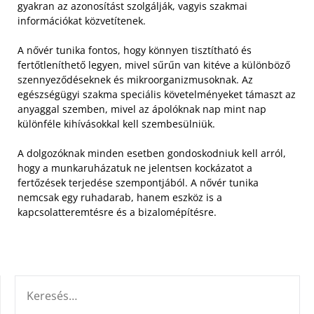
gyakran az azonosítást szolgálják, vagyis szakmai
információkat közvetítenek.
A nővér tunika fontos, hogy könnyen tisztítható és
fertőtleníthető legyen, mivel sűrűn van kitéve a különböző
szennyeződéseknek és mikroorganizmusoknak. Az
egészségügyi szakma speciális követelményeket támaszt az
anyaggal szemben, mivel az ápolóknak nap mint nap
különféle kihívásokkal kell szembesülniük.
A dolgozóknak minden esetben gondoskodniuk kell arról,
hogy a munkaruházatuk ne jelentsen kockázatot a
fertőzések terjedése szempontjából. A nővér tunika
nemcsak egy ruhadarab, hanem eszköz is a
kapcsolatteremtésre és a bizalomépítésre.
KERESÉS: