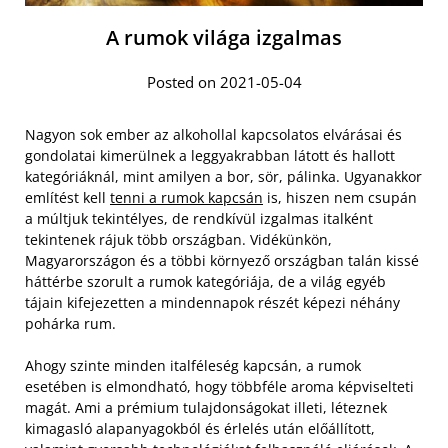
A rumok világa izgalmas
Posted on 2021-05-04
Nagyon sok ember az alkohollal kapcsolatos elvárásai és
gondolatai kimerülnek a leggyakrabban látott és hallott
kategóriáknál, mint amilyen a bor, sör, pálinka. Ugyanakkor
említést kell
tenni a rumok kapcsán
is, hiszen nem csupán
a múltjuk tekintélyes, de rendkívül izgalmas italként
tekintenek rájuk több országban. Vidékünkön,
Magyarországon és a többi környező országban talán kissé
háttérbe szorult a rumok kategóriája, de a világ egyéb
tájain kifejezetten a mindennapok részét képezi néhány
pohárka rum.
Ahogy szinte minden italféleség kapcsán, a rumok
esetében is elmondható, hogy többféle aroma képviselteti
magát. Ami a prémium tulajdonságokat illeti, léteznek
kimagasló alapanyagokból és érlelés után előállított,