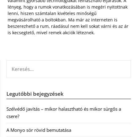
valamint gyorsabb technológiákat felhasználó eljárások. A
lényeg, hogy a rumok vonatkozásában is megéri nyitottnak
lenni, hiszen számtalan kivételes minőségű
megvásárolható a boltokban. Ma már az interneten is
beszerezhető a rum, ráadásul nem kell sokat várni és az ár
is kecsegtető, mivel remek akciók léteznek.
KERESÉS:
Legutóbbi bejegyzések
Szélvédő javítás – mikor halasztható és mikor sürgős a
csere?
A Monyo sör rövid bemutatása