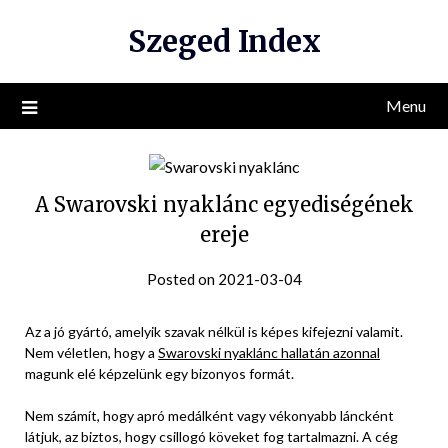
Skip
Szeged Index
to
content
Menu
A Swarovski nyaklánc egyediségének
ereje
Posted on 2021-03-04
Az a jó gyártó, amelyik szavak nélkül is képes kifejezni valamit.
Nem véletlen, hogy a
Swarovski nyaklánc hallatán azonnal
magunk elé képzelünk egy bizonyos formát.
Nem számít, hogy apró medálként vagy vékonyabb láncként
látjuk, az biztos, hogy csillogó köveket fog tartalmazni. A cég