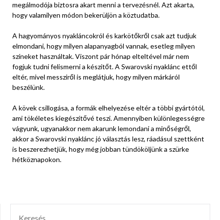
megálmodója biztosra akart menni a tervezésnél. Azt akarta,
hogy valamilyen módon bekerüljön a köztudatba.
A hagyományos nyakláncokról és karkötőkről csak azt tudjuk
elmondani, hogy milyen alapanyagból vannak, esetleg milyen
színeket használtak. Viszont pár hónap elteltével már nem
fogjuk tudni felismerni a készítőt. A Swarovski nyaklánc ettől
eltér, mivel messziről is meglátjuk, hogy milyen márkáról
beszélünk.
A kövek csillogása, a formák elhelyezése eltér a többi gyártótól,
ami tökéletes kiegészítővé teszi. Amennyiben különlegességre
vágyunk, ugyanakkor nem akarunk lemondani a minőségről,
akkor a Swarovski nyaklánc jó választás lesz, ráadásul szettként
is beszerezhetjük, hogy még jobban tündököljünk a szürke
hétköznapokon.
KERESÉS: