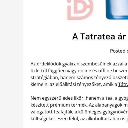
A Tatratea á
Posted 
Az érdeklődők gyakran szembesülnek azzal a j
üzlettől függően vagy online és offline besz
stratégiában, hanem számos tényező összet
kiemelni az előállítási tényezőket, amik a
Tátr
Nem egyszerű édes likőr, hanem a tea, a gy
készített prémium termék. Az alapanyagok mi
válogatott teafajták, a különleges gyógynövény
költségeket. Ezen felül, az alkoholtartalom is 