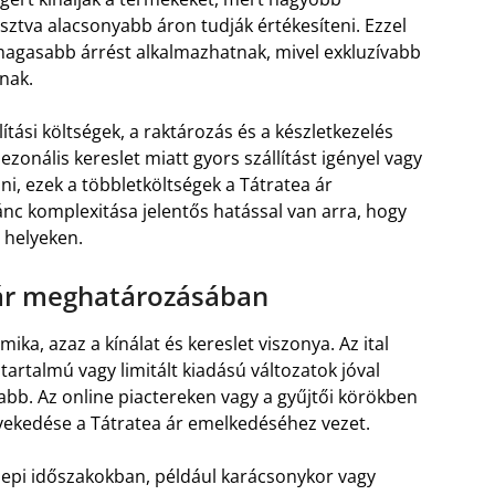
losztva alacsonyabb áron tudják értékesíteni. Ezzel
 magasabb árrést alkalmazhatnak, mivel exkluzívabb
nak.
lítási költségek, a raktározás és a készletkezelés
onális kereslet miatt gyors szállítást igényel vagy
tani, ezek a többletköltségek a Tátratea ár
nc komplexitása jelentős hatással van arra, hogy
 helyeken.
 ár meghatározásában
ika, azaz a kínálat és kereslet viszonya. Az ital
artalmú vagy limitált kiadású változatok jóval
bb. Az online piactereken vagy a gyűjtői körökben
vekedése a Tátratea ár emelkedéséhez vezet.
nepi időszakokban, például karácsonykor vagy