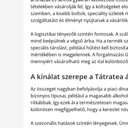
tételekben vásárolják fel, így a költségeket e
szemben, a kisebb boltok, speciality üzletek
szolgáltatást és élményt nyújtanak a vásárlók
A logisztikai tényezők szintén fontosak. A szál
mind beépülnek a végső árba. Ha a termék szez
speciális tárolást, például hűtést kell biztosí
mértékében is megjelennek. A forgalmazási lá
mennyiért vásárolható meg az ital különböző
A kínálat szerepe a Tátratea
Az összeget nagyban befolyásolja a piaci dinam
bizonyos típusai, például a magasabb alkoholt
ritkábbak, így ezek ára természetesen magasa
különösen megfigyelhető, hogy a kereslet nö
A szezonális hatások szintén lényegesek. Ün