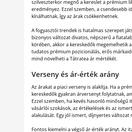
szilveszterkor megnő a kereslet a prémium l
eredményez. Ezzel szemben, a csendesebb id
kínálhatnak, így az árak csökkenhetnek.
A fogyasztói trendek is hatalmas szerepet j
bizonyos változat divatos, népszerű a fiatal
körében, akkor a kereskedők megemelhetik az
tudatos prémium pozicionálás, erős márkaid
mind növelheti a Tátratea ár mértékét.
Verseny és ár-érték arány
Az árakat a piaci verseny is alakítja. Ha a pr
kereskedők gyakran árversenyt folytatnak, am
Ezzel szemben, ha kevés hasonló minőségű it
vásárlói szokások, az értékelések és az ismert
alakulását. Egy jól ismert, díjnyertes változ
Fontos kiemelni a végső ár-érték arányt. Az i