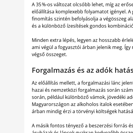
A 35 %-os változat olcsóbb lehet, míg az erős
előállítása komplexebb folyamatot igényel. A 
finomítás szintén befolyásolja a végösszeg alak
és a különböző ízesítések gondos kombinációj
Minden extra lépés, legyen az hosszabb érlelé
ami végül a fogyasztói árban jelenik meg. Így 
végső összeget.
Forgalmazás és az adók hatá
Az előállítás mellett, a forgalmazási lánc je
hazai és nemzetközi forgalmazás során számo
során, például különböző vámok, jövedéki adó
Magyarországon az alkoholos italok esetében 
árban mindig érzi a törvényi költségek hatásá
A másik fontos tényező a beszerzési forrás é
áruházak és láncok gyakran kedvezőbb összeg