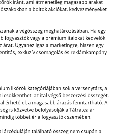
ikőrök iránt, ami átmenetileg magasabb árakat
őszakokban a boltok akciókat, kedvezményeket
átszanak a végösszeg meghatározásában. Ha egy
abb fogyasztók vagy a prémium italokat kedvelők
 árat. Ugyanez igaz a marketingre, hiszen egy
entitás, exkluzív csomagolás és reklámkampány
émium likőrök kategóriájában sok a versenytárs, a
i csökkentheti az ital végső beszerzési összegét.
al érhető el, a magasabb árazás fenntartható. A
ség is közvetve befolyásolják a Tátratea ár
at mindig többet ér a fogyasztók szemében.
tal árcéduláján található összeg nem csupán a