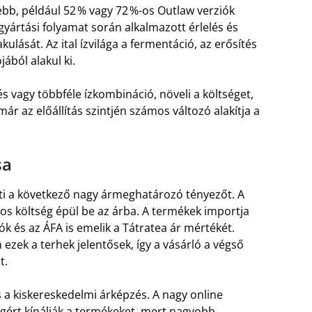
ebb, például 52 % vagy 72 %-os Outlaw verziók
gyártási folyamat során alkalmazott érlelés és
ulását. Az ital ízvilága a fermentáció, az erősítés
ából alakul ki.
s vagy többféle ízkombináció, növeli a költséget,
már az előállítás szintjén számos változó alakítja a
sa
lenti a következő nagy ármeghatározó tényezőt. A
s költség épül be az árba. A termékek importja
k és az ÁFA is emelik a Tátratea ár mértékét.
ezek a terhek jelentősek, így a vásárló a végső
t.
s a kiskereskedelmi árképzés. A nagy online
ért kínálják a termékeket, mert nagyobb