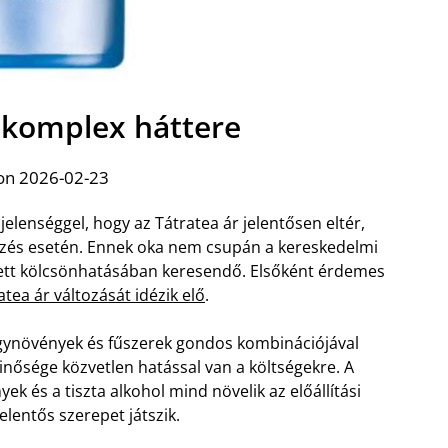
r komplex háttere
on 2026-02-23
elenséggel, hogy az Tátratea ár jelentősen eltér,
erzés esetén. Ennek oka nem csupán a kereskedelmi
ett kölcsönhatásában keresendő. Elsőként érdemes
atea ár változását idézik elő
.
ógynövények és fűszerek gondos kombinációjával
nősége közvetlen hatással van a költségekre. A
ek és a tiszta alkohol mind növelik az előállítási
jelentős szerepet játszik.