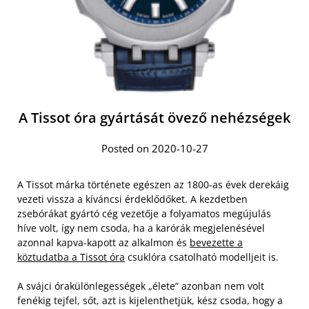
A Tissot óra gyártását övező nehézségek
Posted on 2020-10-27
A Tissot márka története egészen az 1800-as évek derekáig
vezeti vissza a kíváncsi érdeklődőket. A kezdetben
zsebórákat gyártó cég vezetője a folyamatos megújulás
híve volt, így nem csoda, ha a karórák megjelenésével
azonnal kapva-kapott az alkalmon és
bevezette a
köztudatba a Tissot óra
csuklóra csatolható modelljeit is.
A svájci órakülönlegességek „élete” azonban nem volt
fenékig tejfel, sőt, azt is kijelenthetjük, kész csoda, hogy a