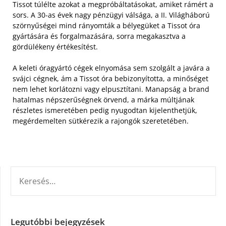
Tissot túlélte azokat a megpróbáltatásokat, amiket rámért a
sors. A 30-as évek nagy pénzügyi válsága, a II. Világháború
szörnyűségei mind rányomták a bélyegüket a Tissot óra
gyártására és forgalmazására, sorra megakasztva a
gördülékeny értékesítést.
A keleti óragyártó cégek elnyomása sem szolgált a javára a
svájci cégnek, ám a Tissot óra bebizonyította, a minőséget
nem lehet korlátozni vagy elpusztítani. Manapság a brand
hatalmas népszerűségnek örvend, a márka múltjának
részletes ismeretében pedig nyugodtan kijelenthetjük,
megérdemelten sütkérezik a rajongók szeretetében.
KERESÉS:
Legutóbbi bejegyzések