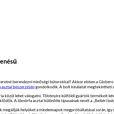
lenésű
 szeretné berendezni minőségi bútorokkal? Akkor ebben a Globero 
a asztal beszerzésén
gondolkodik. A bolt kínálatát megtekintheti a 
ria közül lehet válogatni. Többnyire külföldi gyártók termékeit l
klődők. A tömörfa asztal különféle típusainak nevét a „Beltéri bú
 megállják helyüket a mindennapok megpróbáltatásai során, így nem 