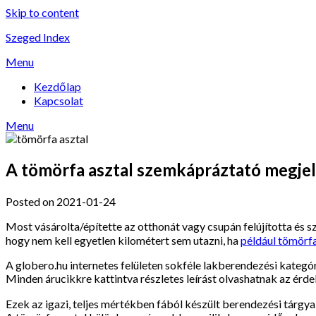
Skip to content
Szeged Index
Menu
Kezdőlap
Kapcsolat
Menu
A tömörfa asztal szemkápráztató megje
Posted on 2021-01-24
Most vásárolta/építette az otthonát vagy csupán felújította és
hogy nem kell egyetlen kilométert sem utazni, ha
például tömörf
A globero.hu internetes felületen sokféle lakberendezési kategó
Minden árucikkre kattintva részletes leírást olvashatnak az érde
Ezek az igazi, teljes mértékben fából készült berendezési tárgyak