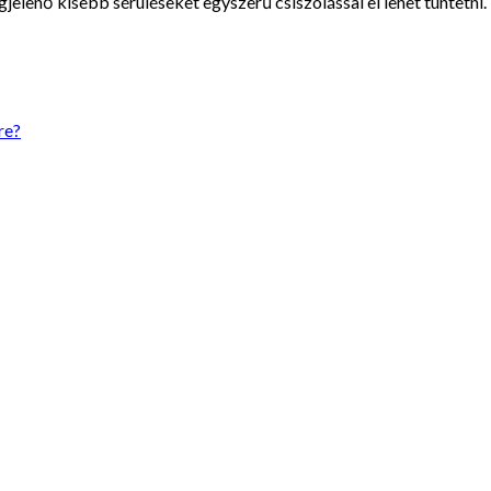
jelenő kisebb sérüléseket egyszerű csiszolással el lehet tüntetni.
re?