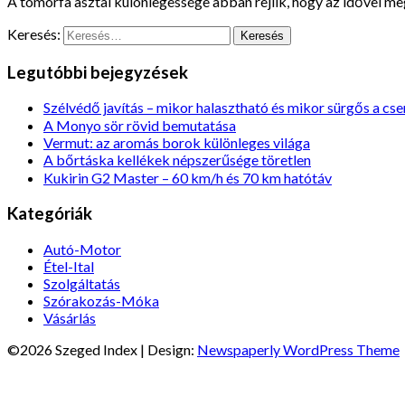
A tömörfa asztal különlegessége abban rejlik, hogy az idővel meg
Keresés:
Legutóbbi bejegyzések
Szélvédő javítás – mikor halasztható és mikor sürgős a cse
A Monyo sör rövid bemutatása
Vermut: az aromás borok különleges világa
A bőrtáska kellékek népszerűsége töretlen
Kukirin G2 Master – 60 km/h és 70 km hatótáv
Kategóriák
Autó-Motor
Étel-Ital
Szolgáltatás
Szórakozás-Móka
Vásárlás
©2026 Szeged Index
| Design:
Newspaperly WordPress Theme