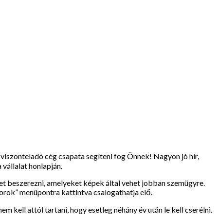
viszonteladó cég csapata segíteni fog Önnek! Nagyon jó hír,
vállalat honlapján.
ehet beszerezni, amelyeket képek által vehet jobban szemügyre.
torok” menüpontra kattintva csalogathatja elő.
kell attól tartani, hogy esetleg néhány év után le kell cserélni.