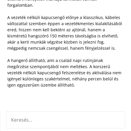
forgalomban.
A vezeték nélküli kapucsengő előnye a klasszikus, kábeles
változattal szemben éppen a vezetékmentes kialakításából
ered, hiszen nem kell bekötni az ajtónál, hanem a
kisméretű hangszóró 150 méteres távolságba is elvihető,
akár a kerti munkák végzése közben is jelezni fog,
mégpedig nemcsak csengéssel, hanem fényjelzéssel is.
A hangerő állítható, ami a család napi rutinjának
megőrzése szempontjából nem mellékes. A korszerű
vezeték nélküli kapucsengő felszerelése és aktiválása nem
igényel különleges szakértelmet, néhány percen belül és
igen egyszerűen üzembe állítható.
KERESÉS: