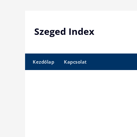
Skip
to
content
Szeged Index
Kezdőlap
Kapcsolat