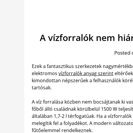
A vízforralók nem hi
Posted 
Ezek a fantasztikus szerkezetek nagymértékb
elektromos
vízforralók anyag szerint
eltérőek
kimondottan népszerűek a felhasználók köréb
tartósak.
A víz forralása közben nem bocsájtanak ki vas
főből álló családnak körülbelül 1500 W telje
általában 1,7-2 l térfogatúak.
Ha a vízforralók
melegítik fel a folyadékot. A modern változatok
fűtőelemmel rendelkeznek.