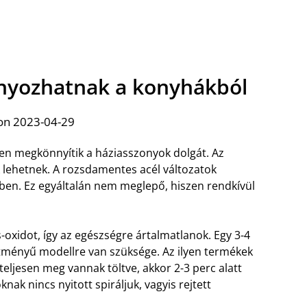
ányozhatnak a konyhákból
on 2023-04-29
en megkönnyítik a háziasszonyok dolgát. Az
 lehetnek. A rozsdamentes acél változatok
en. Ez egyáltalán nem meglepő, hiszen rendkívül
-oxidot, így az egészségre ártalmatlanok. Egy 3-4
sítményű modellre van szüksége. Az ilyen termékek
 teljesen meg vannak töltve, akkor 2-3 perc alatt
nak nincs nyitott spiráljuk, vagyis rejtett