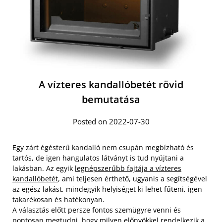
A vízteres kandallóbetét rövid
bemutatása
Posted on 2022-07-30
Egy zárt égésterű kandalló nem csupán megbízható és
tartós, de igen hangulatos látványt is tud nyújtani a
lakásban. Az egyik
legnépszerűbb fajtája a vízteres
kandallóbetét
, ami teljesen érthető, ugyanis a segítségével
az egész lakást, mindegyik helyiséget ki lehet fűteni, igen
takarékosan és hatékonyan.
A választás előtt persze fontos szemügyre venni és
pontosan megtudni, hogy milyen előnyökkel rendelkezik a