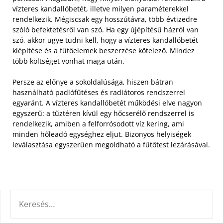
vízteres kandallóbetét, illetve milyen paraméterekkel
rendelkezik. Mégiscsak egy hosszútávra, több évtizedre
szóló befektetésről van szó. Ha egy újépítésű házról van
szó, akkor ugye tudni kell, hogy a vízteres kandallóbetét
kiépítése és a fűtőelemek beszerzése kötelező. Mindez
több költséget vonhat maga után.
Persze az előnye a sokoldalúsága, hiszen bátran
használható padlófűtéses és radiátoros rendszerrel
egyaránt. A vízteres kandallóbetét működési elve nagyon
egyszerű: a tűztéren kívül egy hőcserélő rendszerrel is
rendelkezik, amiben a felforrósodott víz kering, ami
minden hőleadó egységhez eljut. Bizonyos helyiségek
leválasztása egyszerűen megoldható a fűtőtest lezárásával.
KERESÉS: