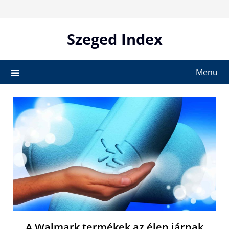
Skip
to
content
Szeged Index
Menu
A Walmark termékek az élen járnak