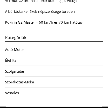
Vermut: az aromás borok különleges világa
A bőrtáska kellékek népszerűsége töretlen
Kukirin G2 Master – 60 km/h és 70 km hatótáv
Kategóriák
Autó-Motor
Étel-Ital
Szolgáltatás
Szórakozás-Móka
Vásárlás