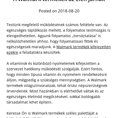
Posted on 2018-08-20
Testünk megfelelő működésének számos feltétele van. Az
egészséges táplálkozás mellett, a folyamatos testmozgás is
elengedhetetlen. Agyunk folyamatos „tornáztatása” is
nélkülözhetetlen ahhoz, hogy folyamatosan fittek és
egészségesek maradjunk. A
Walmark termékek kifejezetten
ezekre
a feladatokra készültek.
A vitaminok és különböző nyomelemek kifejezetten a
szervezet hatékony működését szolgálják. Ezért fontos,
hogy minden típusú vitamin és nyomelem rendelkezésre
álljon, mégpedig a szükséges mennyiségben. A Walmark
termékek világszínvonalúak, tehát óriási népszerűségnek
örvendenek. Most hazánkban is elérhetővé váltak és az
egészséges életmód megőrzésével, sokkal boldogabb
társadalmat lehet építeni.
Keresse Ön is Walmark termékek széles palettáját a