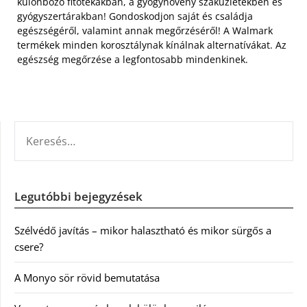
különböző fitotékákban, a gyógynövény szaküzletekben és
gyógyszertárakban! Gondoskodjon saját és családja
egészségéről, valamint annak megőrzéséről! A Walmark
termékek minden korosztálynak kínálnak alternatívákat. Az
egészség megőrzése a legfontosabb mindenkinek.
KERESÉS:
Legutóbbi bejegyzések
Szélvédő javítás – mikor halasztható és mikor sürgős a
csere?
A Monyo sör rövid bemutatása