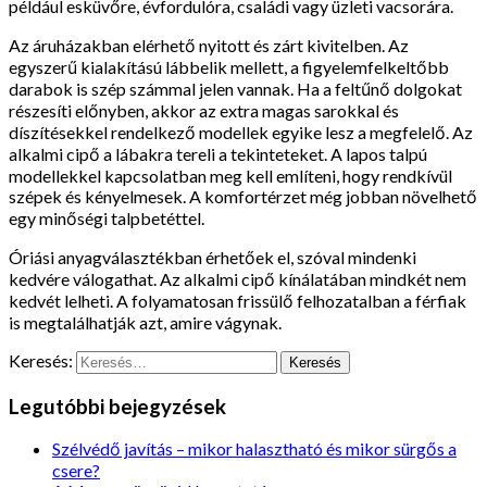
például esküvőre, évfordulóra, családi vagy üzleti vacsorára.
Az áruházakban elérhető nyitott és zárt kivitelben. Az
egyszerű kialakítású lábbelik mellett, a figyelemfelkeltőbb
darabok is szép számmal jelen vannak. Ha a feltűnő dolgokat
részesíti előnyben, akkor az extra magas sarokkal és
díszítésekkel rendelkező modellek egyike lesz a megfelelő. Az
alkalmi cipő a lábakra tereli a tekinteteket.
A lapos talpú
modellekkel kapcsolatban meg kell említeni, hogy rendkívül
szépek és kényelmesek. A komfortérzet még jobban növelhető
egy minőségi talpbetéttel.
Óriási anyagválasztékban érhetőek el, szóval mindenki
kedvére válogathat. Az alkalmi cipő kínálatában mindkét nem
kedvét lelheti. A folyamatosan frissülő felhozatalban a férfiak
is megtalálhatják azt, amire vágynak.
Keresés:
Legutóbbi bejegyzések
Szélvédő javítás – mikor halasztható és mikor sürgős a
csere?