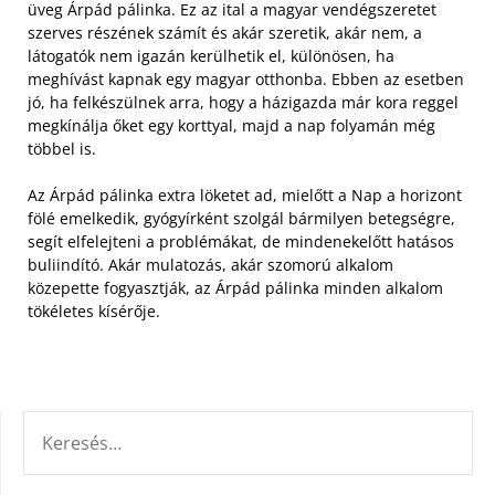
üveg Árpád pálinka. Ez az ital a magyar vendégszeretet
szerves részének számít és akár szeretik, akár nem, a
látogatók nem igazán kerülhetik el, különösen, ha
meghívást kapnak egy magyar otthonba. Ebben az esetben
jó, ha felkészülnek arra, hogy a házigazda már kora reggel
megkínálja őket egy korttyal, majd a nap folyamán még
többel is.
Az Árpád pálinka extra löketet ad, mielőtt a Nap a horizont
fölé emelkedik, gyógyírként szolgál bármilyen betegségre,
segít elfelejteni a problémákat, de mindenekelőtt hatásos
buliindító. Akár mulatozás, akár szomorú alkalom
közepette fogyasztják, az Árpád pálinka minden alkalom
tökéletes kísérője.
KERESÉS: