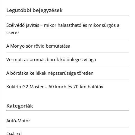
Legutóbbi bejegyzések
Szélvédő javítás – mikor halasztható és mikor sürgős a
csere?
A Monyo sör rövid bemutatása
Vermut: az aromás borok különleges világa
A bőrtáska kellékek népszerűsége töretlen
Kukirin G2 Master – 60 km/h és 70 km hatótáv
Kategóriák
Autó-Motor
Étel-Ital