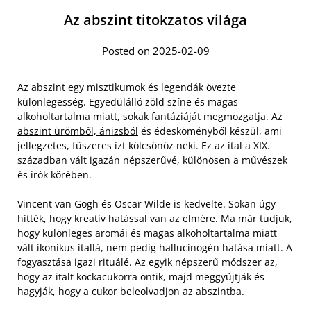
Az abszint titokzatos világa
Posted on 2025-02-09
Az abszint egy misztikumok és legendák övezte
különlegesség. Egyedülálló zöld színe és magas
alkoholtartalma miatt, sokak fantáziáját megmozgatja. Az
abszint ürömből, ánizsból
és édesköményből készül, ami
jellegzetes, fűszeres ízt kölcsönöz neki. Ez az ital a XIX.
században vált igazán népszerűvé, különösen a művészek
és írók körében.
Vincent van Gogh és Oscar Wilde is kedvelte. Sokan úgy
hitték, hogy kreatív hatással van az elmére. Ma már tudjuk,
hogy különleges aromái és magas alkoholtartalma miatt
vált ikonikus itallá, nem pedig hallucinogén hatása miatt. A
fogyasztása igazi rituálé. Az egyik népszerű módszer az,
hogy az italt kockacukorra öntik, majd meggyújtják és
hagyják, hogy a cukor beleolvadjon az abszintba.