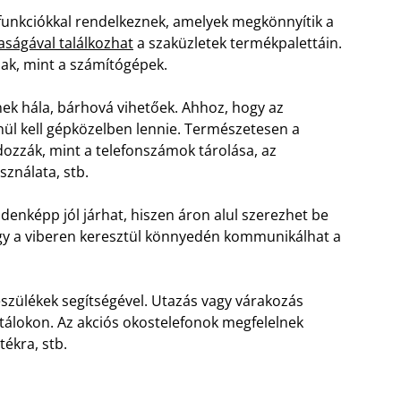
 funkciókkal rendelkeznek, amelyek megkönnyítik a
aságával találkozhat
a szaküzletek termékpalettáin.
nak, mint a számítógépek.
ek hála, bárhová vihetőek. Ahhoz, hogy az
enül kell gépközelben lennie. Természetesen a
ozzák, mint a telefonszámok tárolása, az
sználata, stb.
enképp jól járhat, hiszen áron alul szerezhet be
agy a viberen keresztül könnyedén kommunikálhat a
szülékek segítségével. Utazás vagy várakozás
álokon. Az akciós okostelefonok megfelelnek
tékra, stb.