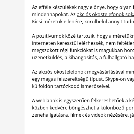
Az efféle készülékek nagy előnye, hogy olyan
mindennapokat. Az
akciós okostelefonok sok
Kicsi méretük ellenére, körülbelül annyit tud
A pozitívumok közé tartozik, hogy a méretükn
interneten keresztül elérhessék, nem feltétl
megszokott régi funkciókat is magukban hord
üzenetküldés, a kihangosítás, a fülhallgató ha
Az akciós okostelefonok megvásárlásával mind
egy magas felszereltségű típust. Skype-on v
külföldön tartózkodó ismerőseivel.
A weblapok is egyszerűen felkereshetőek a ké
közben kedvére böngészhet a különböző port
zenehallgatásra, filmek és videók nézésére, já