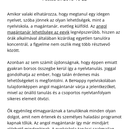
Amikor valaki elhatározza, hogy megtanul egy idegen
nyelvet, szóba jönnek az olyan lehetőségek, mint a
nyelviskola, a magántanár, esetleg külföld. Az
angol
magántanár lehetősége az egyik
legnépszerűbb, hiszen az
órák alkalmával általában kizárólag egyetlen tanulóra
koncentrál, a figyelme nem oszlik meg több résztvevő
között.
Azonban az sem számít újdonságnak, hogy éppen emiatt
gyakran borsos összegbe kerül így a nyelvtanulás. Joggal
gondolhatja az ember, hogy talán érdemes más
lehetőségeket is megfontolni. A BeHappy nyelviskolában
tulajdonképpen angol magántanár várja a jelentkezőket,
mivel az önálló tanulás és a csoportos nyelvtanfolyam
sikeres elemeit ötvözi.
Ők egyénileg elmagyaráznak a tanulóknak minden olyan
dolgot, amit nem értenek és személyes haladási programot
kapnak tőlük. Az angol magántanár így már mindjárt
elérhető mindenkinek. A nyelviskola tanárai szakmailag