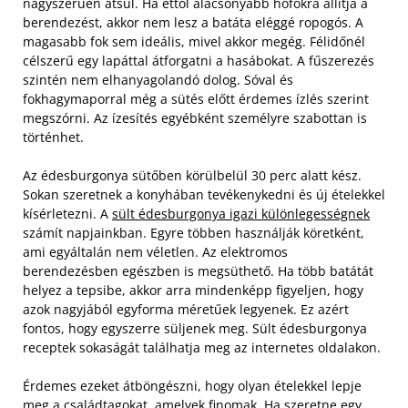
nagyszerűen átsül. Ha ettől alacsonyabb hőfokra állítja a
berendezést, akkor nem lesz a batáta eléggé ropogós. A
magasabb fok sem ideális, mivel akkor megég. Félidőnél
célszerű egy lapáttal átforgatni a hasábokat. A fűszerezés
szintén nem elhanyagolandó dolog. Sóval és
fokhagymaporral még a sütés előtt érdemes ízlés szerint
megszórni. Az ízesítés egyébként személyre szabottan is
történhet.
Az édesburgonya sütőben körülbelül 30 perc alatt kész.
Sokan szeretnek a konyhában tevékenykedni és új ételekkel
kísérletezni. A
sült édesburgonya igazi különlegességnek
számít napjainkban. Egyre többen használják köretként,
ami egyáltalán nem véletlen. Az elektromos
berendezésben egészben is megsüthető. Ha több batátát
helyez a tepsibe, akkor arra mindenképp figyeljen, hogy
azok nagyjából egyforma méretűek legyenek. Ez azért
fontos, hogy egyszerre süljenek meg. Sült édesburgonya
receptek sokaságát találhatja meg az internetes oldalakon.
Érdemes ezeket átböngészni, hogy olyan ételekkel lepje
meg a családtagokat, amelyek finomak. Ha szeretne egy