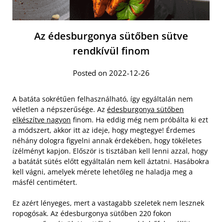
Az édesburgonya sütőben sütve
rendkívül finom
Posted on 2022-12-26
A batáta sokrétűen felhasználható, így egyáltalán nem
véletlen a népszerűsége. Az
édesburgonya sütőben
elkészítve nagyon
finom. Ha eddig még nem próbálta ki ezt
a módszert, akkor itt az ideje, hogy megtegye! Érdemes
néhány dologra figyelni annak érdekében, hogy tökéletes
ízélményt kapjon. Először is tisztában kell lenni azzal, hogy
a batátát sütés előtt egyáltalán nem kell áztatni. Hasábokra
kell vágni, amelyek mérete lehetőleg ne haladja meg a
másfél centimétert.
Ez azért lényeges, mert a vastagabb szeletek nem lesznek
ropogósak. Az édesburgonya sütőben 220 fokon