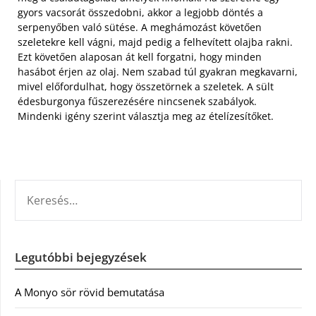
gyors vacsorát összedobni, akkor a legjobb döntés a
serpenyőben való sütése. A meghámozást követően
szeletekre kell vágni, majd pedig a felhevített olajba rakni.
Ezt követően alaposan át kell forgatni, hogy minden
hasábot érjen az olaj. Nem szabad túl gyakran megkavarni,
mivel előfordulhat, hogy összetörnek a szeletek. A sült
édesburgonya fűszerezésére nincsenek szabályok.
Mindenki igény szerint választja meg az ételízesítőket.
KERESÉS:
Legutóbbi bejegyzések
A Monyo sör rövid bemutatása