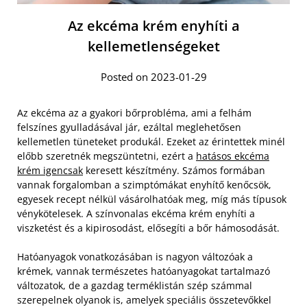
Az ekcéma krém enyhíti a
kellemetlenségeket
Posted on 2023-01-29
Az ekcéma az a gyakori bőrprobléma, ami a felhám
felszínes gyulladásával jár, ezáltal meglehetősen
kellemetlen tüneteket produkál. Ezeket az érintettek minél
előbb szeretnék megszüntetni, ezért a
hatásos ekcéma
krém igencsak
keresett készítmény. Számos formában
vannak forgalomban a szimptómákat enyhítő kenőcsök,
egyesek recept nélkül vásárolhatóak meg, míg más típusok
vénykötelesek. A színvonalas ekcéma krém enyhíti a
viszketést és a kipirosodást, elősegíti a bőr hámosodását.
Hatóanyagok vonatkozásában is nagyon változóak a
krémek, vannak természetes hatóanyagokat tartalmazó
változatok, de a gazdag terméklistán szép számmal
szerepelnek olyanok is, amelyek speciális összetevőkkel