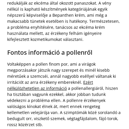
redukálják az ekcéma által okozott panaszokat. A vény
nélkül is kapható készítmények kategóriájának egyik
népszerű képviselője a Bepanthen krém, ami még a
makacsabb tünetek esetében is hatékony. Természetesen,
a probléma enyhítésére, tanácsos az ekcéma krém
használata mellett, az érzékeny felhám igényeire
kifejlesztett kozmetikumokat választani.
Fontos információ a pollenről
Voltaképpen a pollen finom por, ami a virágok
megporzásakor játszik nagy szerepet és minél kisebb
méretűek a szemcséi, annál nagyobb eséllyel váltanak ki
irritációt az arra érzékeny embereknél.
Ezért
nélkülözhetetlen az információ
a pollenallergiáról, hiszen
ha tisztában vagyunk ezekkel, akkor jobban tudunk
védekezni a probléma ellen. A pollenre érzékenyek
valóságos kínokat élnek át, mert ennek rengeteg
kellemetlen velejárója van. A szimptómák közé sorolandó a
bedugult orr, viszkető szemek, végtagfájdalom, fájó torok,
rossz közérzet stb.