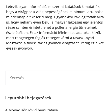
Létezik olyan információ, miszerint kutatások kimutatták,
hogy a virágpor a világ népességének minimum 20%-nak a
mindennapjait keseríti meg. Ugyanakkor rávilágítottak arra
is, hogy néhány éven belül a magyar lakosság egy jelentős
része szintén érintett lehet a pollenallergia tüneteinek
észlelésében. Ez az információ félelmetes adatokat közöl,
mert rengetegen fogják rettegve várni a tavaszi-nyári
időszakot, a füvek, fák és gyomok virágzását. Pedig ez a két
évszak gyönyörű.
KERESÉS:
Legutóbbi bejegyzések
A Monyo sör rövid bemutatása