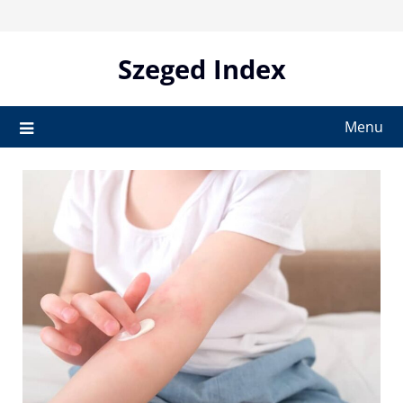
Skip
to
content
Szeged Index
Menu