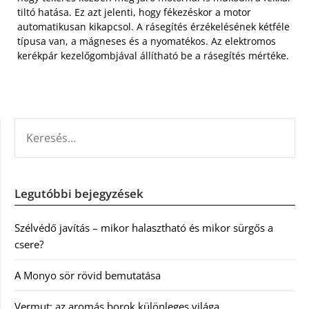
tiltó hatása. Ez azt jelenti, hogy fékezéskor a motor
automatikusan kikapcsol. A rásegítés érzékelésének kétféle
típusa van, a mágneses és a nyomatékos. Az elektromos
kerékpár kezelőgombjával állítható be a rásegítés mértéke.
KERESÉS:
Legutóbbi bejegyzések
Szélvédő javítás – mikor halasztható és mikor sürgős a
csere?
A Monyo sör rövid bemutatása
Vermut: az aromás borok különleges világa