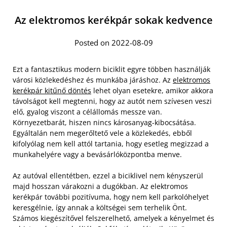
Az elektromos kerékpár sokak kedvence
Posted on 2022-08-09
Ezt a fantasztikus modern biciklit egyre többen használják
városi közlekedéshez és munkába járáshoz. Az
elektromos
kerékpár kitűnő döntés
lehet olyan esetekre, amikor akkora
távolságot kell megtenni, hogy az autót nem szívesen veszi
elő, gyalog viszont a célállomás messze van.
Környezetbarát, hiszen nincs károsanyag-kibocsátása.
Egyáltalán nem megerőltető vele a közlekedés, ebből
kifolyólag nem kell attól tartania, hogy esetleg megizzad a
munkahelyére vagy a bevásárlóközpontba menve.
Az autóval ellentétben, ezzel a biciklivel nem kényszerül
majd hosszan várakozni a dugókban. Az elektromos
kerékpár további pozitívuma, hogy nem kell parkolóhelyet
keresgélnie, így annak a költségei sem terhelik Önt.
Számos kiegészítővel felszerelhető, amelyek a kényelmet és