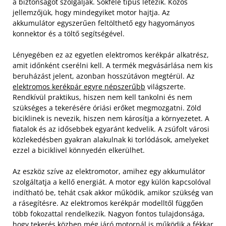
a biztonságot szolgálják. Sokféle típus létezik. Közös
jellemzőjük, hogy mindegyiket motor hajtja. Az
akkumulátor egyszerűen feltölthető egy hagyományos
konnektor és a töltő segítségével.
Lényegében ez az egyetlen elektromos kerékpár alkatrész,
amit időnként cserélni kell. A termék megvásárlása nem kis
beruházást jelent, azonban hosszútávon megtérül. Az
elektromos kerékpár egyre népszerűbb
világszerte.
Rendkívül praktikus, hiszen nem kell tankolni és nem
szükséges a tekerésére óriási erőket megmozgatni. Zöld
biciklinek is nevezik, hiszen nem károsítja a környezetet. A
fiatalok és az idősebbek egyaránt kedvelik. A zsúfolt városi
közlekedésben gyakran alakulnak ki torlódások, amelyeket
ezzel a biciklivel könnyedén elkerülhet.
Az eszköz szíve az elektromotor, amihez egy akkumulátor
szolgáltatja a kellő energiát. A motor egy külön kapcsolóval
indítható be, tehát csak akkor működik, amikor szükség van
a rásegítésre. Az elektromos kerékpár modelltől függően
több fokozattal rendelkezik. Nagyon fontos tulajdonsága,
hogy tekerés közben még járó motornál is működik a fékkar