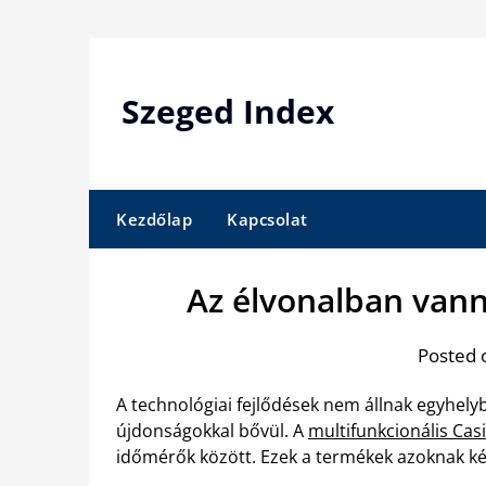
Skip
to
content
Szeged Index
Kezdőlap
Kapcsolat
Az élvonalban vann
Posted 
A technológiai fejlődések nem állnak egyhely
újdonságokkal bővül. A
multifunkcionális Casi
időmérők között. Ezek a termékek azoknak kés