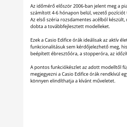
Az időmérő először 2006-ban jelent meg a pia
számított 4-6 hónapon belül, vezető pozíciót tö
Az első széria rozsdamentes acélból készült, m
dobta a továbbfejlesztett modelleket.
Ezek a Casio Edifice órák ideálisak az aktív 
funkcionalitásuk sem kérdőjelezhető meg, his
beépített ébresztőóra, a stopperóra, az időzí
A pontos funkciókészlet az adott modelltől f
megjegyezni a Casio Edifice órák rendkívül e
könnyen elindíthatja a kívánt műveletet.