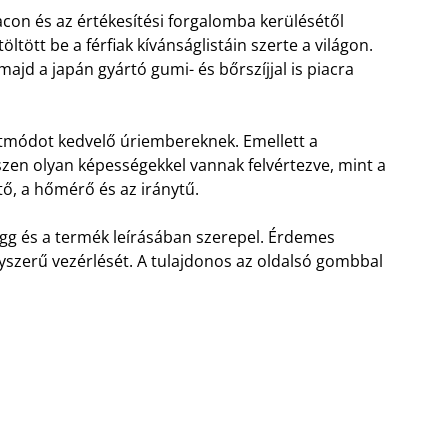
con és az értékesítési forgalomba kerülésétől
ltött be a férfiak kívánságlistáin szerte a világon.
ajd a japán gyártó gumi- és bőrszíjjal is piacra
életmódot kedvelő úriembereknek. Emellett a
zen olyan képességekkel vannak felvértezve, mint a
tő, a hőmérő és az iránytű.
ügg és a termék leírásában szerepel. Érdemes
gyszerű vezérlését. A tulajdonos az oldalsó gombbal