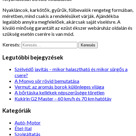
Nyakláncok, karkötők, gyűrűk, fülbevalók rengeteg formában,
méretben, mind csakis a rendelésüket várják. Ajándékba
legalább annyira megfelelőek, akárcsak saját viselésre. A
kiváló minőség garantált az ezüst ékszer webáruház oldalán és
szükség esetén cserére is van mód.
Keresés:
Legutóbbi bejegyzések
Szélvédő javítás – mikor halasztható és mikor sürgős a
csere?
A Monyo sör rövid bemutatása
Vermut: az aromás borok különleges világa
A bőrtáska kellékek népszerűsége töretlen
Kukirin G2 Master – 60 km/h és 70 km hatótáv
Kategóriák
Autó-Motor
Étel-Ital
Szolgáltatás