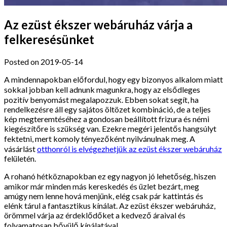
Az ezüst ékszer webáruház várja a
felkeresésünket
Posted on 2019-05-14
A mindennapokban előfordul, hogy egy bizonyos alkalom miatt
sokkal jobban kell adnunk magunkra, hogy az elsődleges
pozitív benyomást megalapozzuk. Ebben sokat segít, ha
rendelkezésre áll egy sajátos öltözet kombináció, de a teljes
kép megteremtéséhez a gondosan beállított frizura és némi
kiegészítőre is szükség van. Ezekre megéri jelentős hangsúlyt
fektetni, mert komoly tényezőként nyilvánulnak meg. A
vásárlást
otthonról is elvégezhetjük az ezüst ékszer webáruház
felületén.
A rohanó hétköznapokban ez egy nagyon jó lehetőség, hiszen
amikor már minden más kereskedés és üzlet bezárt, meg
amúgy nem lenne hová menjünk, elég csak pár kattintás és
elénk tárul a fantasztikus kínálat. Az ezüst ékszer webáruház,
örömmel várja az érdeklődőket a kedvező áraival és
folyamatosan bővülő kínálatával.