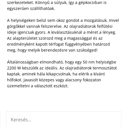
szerkezeteket. Könnyű a súlyuk, így a gépkocsiban is
egyszerűen szállíthatóak.
A helyiségeken belül sem okoz gondot a mozgatásuk, mivel
görgőkkel vannak felszerelve. Az olajradiátorok felfűtési
ideje igencsak gyors. A kiválasztásuknál a méret a lényeg.
Az alapterületet szorozd meg a magassággal és az
eredményként kapott térfogat függvényében határozd
meg, hogy melyik berendezésre van szükséged!
Általánosságban elmondható, hogy egy 50 nm helyiségbe
2200 W készülék az ideális. Az olajradiátorok termosztátot
kaptak, aminek hála kikapcsolnak, ha elérik a kívánt
hőfokot. Javasolt közepes vagy alacsony fokozaton
üzemeltetni a választott eszközt.
KERESÉS: