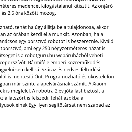
éteres medencét kifogástalanul kitisztít. Az önjáró
 és 2,5 óra között mozog.
ató, tehát ha úgy állítja be a tulajdonosa, akkor
n az órában kezdi el a munkát. Azonban, ha a
 tanácsos egy porszívó robotot is beszereznie. Kiváló
otporszívó, ami egy 250 négyzetméteres házat is
gítséget is a robotguru.hu webáruházból veheti
ceporszívót. Bármiféle emberi közreműködés
ügyelni sem kell rá. Száraz és nedves feltörlési
t alól is mentesíti Önt. Programozható és okostelefon
lágban már szinte alapelvárásnak számít. A Xiaomi
 is megfelel. A robotra 2 év jótállást biztosít a
 állatszőrt is felszedi, tehát azokba a
utyusok élnek.Egy ilyen segítőtársat nem szabad az