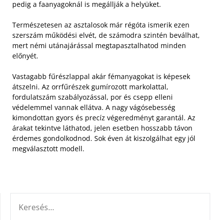
pedig a faanyagoknál is megállják a helyüket.
Természetesen az asztalosok már régóta ismerik ezen
szerszám működési elvét, de számodra szintén beválhat,
mert némi utánajárással megtapasztalhatod minden
előnyét.
Vastagabb fűrészlappal akár fémanyagokat is képesek
átszelni. Az orrfűrészek gumírozott markolattal,
fordulatszám szabályozással, por és csepp elleni
védelemmel vannak ellátva. A nagy vágósebesség
kimondottan gyors és precíz végeredményt garantál. Az
árakat tekintve láthatod, jelen esetben hosszabb távon
érdemes gondolkodnod. Sok éven át kiszolgálhat egy jól
megválasztott modell.
KERESÉS: