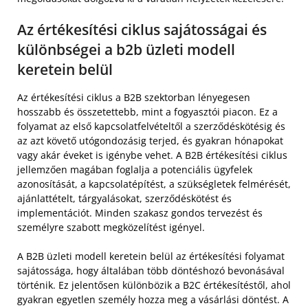
Az értékesítési ciklus sajátosságai és
különbségei a b2b üzleti modell
keretein belül
Az értékesítési ciklus a B2B szektorban lényegesen
hosszabb és összetettebb, mint a fogyasztói piacon. Ez a
folyamat az első kapcsolatfelvételtől a szerződéskötésig és
az azt követő utógondozásig terjed, és gyakran hónapokat
vagy akár éveket is igénybe vehet. A B2B értékesítési ciklus
jellemzően magában foglalja a potenciális ügyfelek
azonosítását, a kapcsolatépítést, a szükségletek felmérését,
ajánlattételt, tárgyalásokat, szerződéskötést és
implementációt. Minden szakasz gondos tervezést és
személyre szabott megközelítést igényel.
A B2B üzleti modell keretein belül az értékesítési folyamat
sajátossága, hogy általában több döntéshozó bevonásával
történik. Ez jelentősen különbözik a B2C értékesítéstől, ahol
gyakran egyetlen személy hozza meg a vásárlási döntést. A