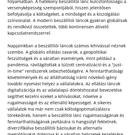
folyamatban. A hatékony beszállítói lánc kulcsfontosságú a
versenyképesség szempontjából, hiszen jelentősen
befolyásolja a költségeket, a minőséget és a kiszolgálási
színvonalat. A modern beszállítói láncok gyakran globálisak
és rendkívül összetettek, több kontinensen átívelő
kapcsolatrendszerrel.
Napjainkban a beszállítói láncok számos kihívással néznek
szembe. A globális ellátási zavarok, a geopolitikai
feszültségek és a váratlan események, mint például a
pandémia, rávilágítottak a túlzott centralizáció és a "just-
in-time" rendszerek sebezhetőségére. A fenntarthatósági
követelmények és az átláthatóság iránti növekvő igény
további nyomást helyez a vállalatokra. Az ellátási láncok
digitalizációja és az adatalapú döntéshozatal bevezetése
segíthet kezelni ezeket a kihívásokat, növelve a
rugalmasságot és az ellenálló képességet. A sikeres
vállalatok ma már nem csak költségoptimalizálásra
törekednek, hanem a beszállítói lánc rugalmasságának és
fenntarthatóságának javítására is hangsúlyt fektetnek,
diverzifikálva beszállítói bázisukat és alternatív
megoldásokat dolgozva ki a váratlan helyzetek kezelésére.