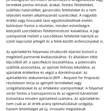
termékek pontos leírását, árakat, fizetési feltételeket,
szállítási határidőket, garanciális feltételeket és a nem
teljesítés esetén alkalmazandó szankciókat. A nagyobb
értékű vagy hosszabb távú együttműködések esetén
különösen fontos a részletes, minden eshetőségre
kiterjedő szerződéses feltételrendszer kialakítása. A jogi
szempontok mellett a szerződéses feltételek tükrözik az
üzleti kapcsolat jellegét és a felek közötti erőviszonyokat is.
Az ajánlatkérés folyamata strukturált eljárást biztosít a
megfelelő partnerek kiválasztásához. Ez általában több
lépcsőből áll: a specifikáció összeállítása, a potenciális
szállítók azonosítása, az ajánlati felhívás kiküldése, az
ajánlatok értékelése és végül a döntéshozatal. Az
ajánlatkérési dokumentáció (RFP – Request for Proposal)
részletesen leírja az igényelt termékeket vagy
szolgáltatásokat és az értékelési szempontokat. A folyamat
során fontos a transzparencia és az egyenlő bánásmód
biztosítása minden ajánlattevő számára. Az ajánlatkérés
nem csak az ár-érték arány optimalizálását szolgálja,
hanem lehetőséget ad új, innovatív megoldások