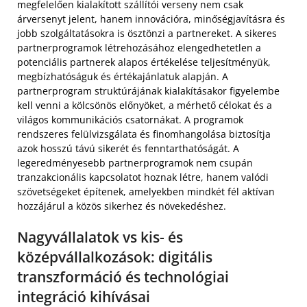
megfelelően kialakított szállítói verseny nem csak
árversenyt jelent, hanem innovációra, minőségjavításra és
jobb szolgáltatásokra is ösztönzi a partnereket. A sikeres
partnerprogramok létrehozásához elengedhetetlen a
potenciális partnerek alapos értékelése teljesítményük,
megbízhatóságuk és értékajánlatuk alapján. A
partnerprogram struktúrájának kialakításakor figyelembe
kell venni a kölcsönös előnyöket, a mérhető célokat és a
világos kommunikációs csatornákat. A programok
rendszeres felülvizsgálata és finomhangolása biztosítja
azok hosszú távú sikerét és fenntarthatóságát. A
legeredményesebb partnerprogramok nem csupán
tranzakcionális kapcsolatot hoznak létre, hanem valódi
szövetségeket építenek, amelyekben mindkét fél aktívan
hozzájárul a közös sikerhez és növekedéshez.
Nagyvállalatok vs kis- és
középvállalkozások: digitális
transzformáció és technológiai
integráció kihívásai