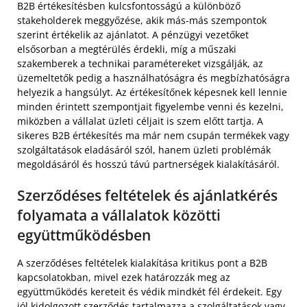
B2B értékesítésben kulcsfontosságú a különböző
stakeholderek meggyőzése, akik más-más szempontok
szerint értékelik az ajánlatot. A pénzügyi vezetőket
elsősorban a megtérülés érdekli, míg a műszaki
szakemberek a technikai paramétereket vizsgálják, az
üzemeltetők pedig a használhatóságra és megbízhatóságra
helyezik a hangsúlyt. Az értékesítőnek képesnek kell lennie
minden érintett szempontjait figyelembe venni és kezelni,
miközben a vállalat üzleti céljait is szem előtt tartja. A
sikeres B2B értékesítés ma már nem csupán termékek vagy
szolgáltatások eladásáról szól, hanem üzleti problémák
megoldásáról és hosszú távú partnerségek kialakításáról.
Szerződéses feltételek és ajánlatkérés
folyamata a vállalatok közötti
együttműködésben
A szerződéses feltételek kialakítása kritikus pont a B2B
kapcsolatokban, mivel ezek határozzák meg az
együttműködés kereteit és védik mindkét fél érdekeit. Egy
jól kidolgozott szerződés tartalmazza a szolgáltatások vagy