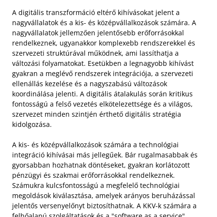
A digitális transzformáció eltérő kihívásokat jelent a
nagyvállalatok és a kis- és középvállalkozások számára. A
nagyvállalatok jellemzően jelentősebb erőforrásokkal
rendelkeznek, ugyanakkor komplexebb rendszerekkel és
szervezeti struktúrával működnek, ami lassíthatja a
változási folyamatokat. Esetükben a legnagyobb kihívást
gyakran a meglévő rendszerek integrációja, a szervezeti
ellenállás kezelése és a nagyszabású változások
koordinálása jelenti. A digitális átalakulás során kritikus
fontosságú a felső vezetés elkötelezettsége és a világos,
szervezet minden szintjén érthető digitális stratégia
kidolgozása.
A kis- és középvállalkozások számára a technológiai
integráció kihívásai más jellegűek. Bár rugalmasabbak és
gyorsabban hozhatnak döntéseket, gyakran korlátozott
pénzügyi és szakmai erőforrásokkal rendelkeznek.
Számukra kulcsfontosságú a megfelelő technológiai
megoldások kiválasztása, amelyek arányos beruházással
jelentős versenyelőnyt biztosíthatnak. A KKV-k számára a
felhőalapú szolgáltatások és a "software as a service"