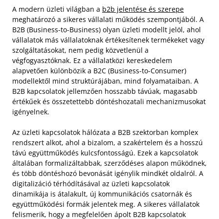
A modern üzleti világban a
b2b jelentése és szerepe
meghatározó a sikeres vállalati működés szempontjából. A
B2B (Business-to-Business) olyan üzleti modellt jelöl, ahol
vállalatok más vállalatoknak értékesítenek termékeket vagy
szolgáltatásokat, nem pedig közvetlenül a
végfogyasztóknak. Ez a vállalatközi kereskedelem
alapvetően különbözik a B2C (Business-to-Consumer)
modellektől mind struktúrájában, mind folyamataiban. A
B2B kapcsolatok jellemzően hosszabb távúak, magasabb
értékűek és összetettebb döntéshozatali mechanizmusokat
igényelnek.
Az üzleti kapcsolatok hálózata a B2B szektorban komplex
rendszert alkot, ahol a bizalom, a szakértelem és a hosszú
távú együttműködés kulcsfontosságú. Ezek a kapcsolatok
általában formalizáltabbak, szerződéses alapon működnek,
és több döntéshozó bevonását igénylik mindkét oldalról. A
digitalizáció térhódításával az üzleti kapcsolatok
dinamikája is átalakult, új kommunikációs csatornák és
együttműködési formák jelentek meg. A sikeres vállalatok
felismerik, hogy a megfelelően ápolt B2B kapcsolatok