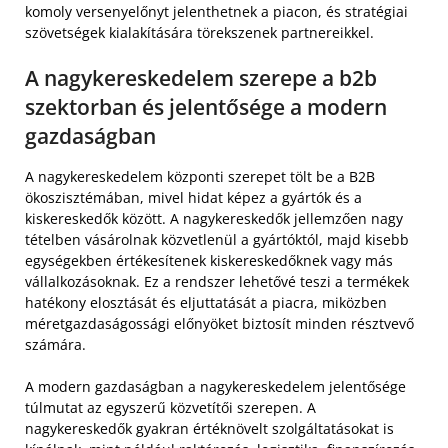
komoly versenyelőnyt jelenthetnek a piacon, és stratégiai
szövetségek kialakítására törekszenek partnereikkel.
A nagykereskedelem szerepe a b2b
szektorban és jelentősége a modern
gazdaságban
A nagykereskedelem központi szerepet tölt be a B2B
ökoszisztémában, mivel hidat képez a gyártók és a
kiskereskedők között. A nagykereskedők jellemzően nagy
tételben vásárolnak közvetlenül a gyártóktól, majd kisebb
egységekben értékesítenek kiskereskedőknek vagy más
vállalkozásoknak. Ez a rendszer lehetővé teszi a termékek
hatékony elosztását és eljuttatását a piacra, miközben
méretgazdaságossági előnyöket biztosít minden résztvevő
számára.
A modern gazdaságban a nagykereskedelem jelentősége
túlmutat az egyszerű közvetítői szerepen. A
nagykereskedők gyakran értéknövelt szolgáltatásokat is