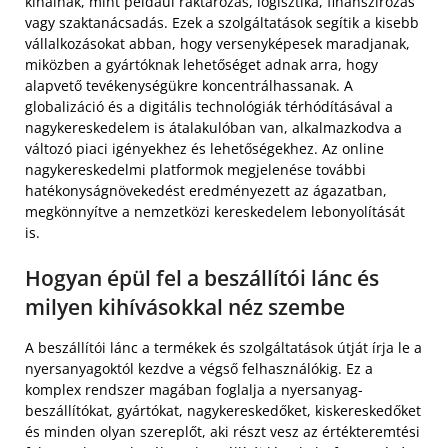
kínálnak, mint például raktározás, logisztika, finanszírozás
vagy szaktanácsadás. Ezek a szolgáltatások segítik a kisebb
vállalkozásokat abban, hogy versenyképesek maradjanak,
miközben a gyártóknak lehetőséget adnak arra, hogy
alapvető tevékenységükre koncentrálhassanak. A
globalizáció és a digitális technológiák térhódításával a
nagykereskedelem is átalakulóban van, alkalmazkodva a
változó piaci igényekhez és lehetőségekhez. Az online
nagykereskedelmi platformok megjelenése további
hatékonyságnövekedést eredményezett az ágazatban,
megkönnyítve a nemzetközi kereskedelem lebonyolítását
is.
Hogyan épül fel a beszállítói lánc és
milyen kihívásokkal néz szembe
A beszállítói lánc a termékek és szolgáltatások útját írja le a
nyersanyagoktól kezdve a végső felhasználókig. Ez a
komplex rendszer magában foglalja a nyersanyag-
beszállítókat, gyártókat, nagykereskedőket, kiskereskedőket
és minden olyan szereplőt, aki részt vesz az értékteremtési