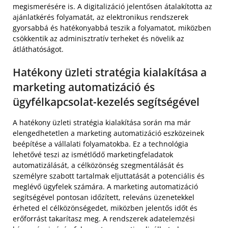
megismerésére is. A digitalizáció jelentősen átalakította az
ajánlatkérés folyamatát, az elektronikus rendszerek
gyorsabbá és hatékonyabbá teszik a folyamatot, miközben
csökkentik az adminisztratív terheket és növelik az
átláthatóságot.
Hatékony üzleti stratégia kialakítása a
marketing automatizáció és
ügyfélkapcsolat-kezelés segítségével
A hatékony üzleti stratégia kialakítása során ma már
elengedhetetlen a marketing automatizáció eszközeinek
beépítése a vállalati folyamatokba. Ez a technológia
lehetővé teszi az ismétlődő marketingfeladatok
automatizálását, a célközönség szegmentálását és
személyre szabott tartalmak eljuttatását a potenciális és
meglévő ügyfelek számára. A marketing automatizáció
segítségével pontosan időzített, releváns üzenetekkel
érheted el célközönségedet, miközben jelentős időt és
erőforrást takarítasz meg. A rendszerek adatelemzési