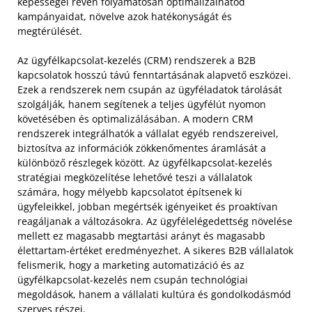
képességei révén folyamatosan optimalizálhatod
kampányaidat, növelve azok hatékonyságát és
megtérülését.
Az ügyfélkapcsolat-kezelés (CRM) rendszerek a B2B
kapcsolatok hosszú távú fenntartásának alapvető eszközei.
Ezek a rendszerek nem csupán az ügyféladatok tárolását
szolgálják, hanem segítenek a teljes ügyfélút nyomon
követésében és optimalizálásában. A modern CRM
rendszerek integrálhatók a vállalat egyéb rendszereivel,
biztosítva az információk zökkenőmentes áramlását a
különböző részlegek között. Az ügyfélkapcsolat-kezelés
stratégiai megközelítése lehetővé teszi a vállalatok
számára, hogy mélyebb kapcsolatot építsenek ki
ügyfeleikkel, jobban megértsék igényeiket és proaktívan
reagáljanak a változásokra. Az ügyfélelégedettség növelése
mellett ez magasabb megtartási arányt és magasabb
élettartam-értéket eredményezhet. A sikeres B2B vállalatok
felismerik, hogy a marketing automatizáció és az
ügyfélkapcsolat-kezelés nem csupán technológiai
megoldások, hanem a vállalati kultúra és gondolkodásmód
szerves részei.