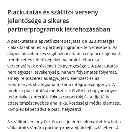
Piackutatás és szállítói verseny
jelentősége a sikeres
partnerprogramok létrehozásában
A piackutatás alapvető szerepet játszik a B2B stratégia
kialakításában és a partnerprogramok tervezésében. Az
alapos piacelemzés segít azonosítani a célpiacok igényeit,
trendeket és lehetőségeket, valamint feltárni a
versenytársak erősségeit és gyengeségeit. A piackutatás
nem egyszeri tevékenység, hanem folyamatos folyamat,
amely rendszeres adatgyűjtést, elemzést és az
eredmények stratégiába történő integrálását igényli. A
modern piackutatási módszerek ötvözik a hagyományos
technikákat (interjúk, fókuszcsoportok) és a digitális
adatelemzést (webes analitika, közösségi média elemzés),
komplex képet adva a piaci helyzetről.
A szállítói verseny ösztönzése jelentős előnyöket hozhat a
vállalatok számára partnerprogramjaik fejlesztésében. A