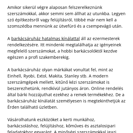
Amikor sikerül végre alaposan felszerelkeznünk
szerszámokkal, akkor semmi sem állhat az utunkba. Legyen
szó építkezésről vagy felújításról, többé már nem kell a
szomszédba mennünk az ütvefúró és a csempevágó után.
A
barkácsáruház hatalmas kínálattal
áll az ezermesterek
rendelkezésére. Itt mindenki megtalálhatja az igényeinek
megfelelő szerszámokat, a hobbi barkácsolóktól kezdve
egészen a profi szakemberekig.
A barkácsáruház olyan márkákat vonultat fel, mint az
Einhell, Ryobi, Extol, Makita, Stanley stb. A modern
szerszámgépek mellett, kitűnő kézi szerszámokat is
beszerezhetünk, rendkívül jutányos áron. Online rendelés
által bárki hozzájuthat ezekhez a remek termékekhez. De a
barkácsáruház kínálatát személyesen is megtekinthetjük az
Érden található üzletben.
Vásárolhatunk eszközöket a kerti munkához,
barkácsoláshoz, felújításhoz, kőműves és asztalosipari
feladatokhoz egyaránt. A minőségi szerszámokkal igazi