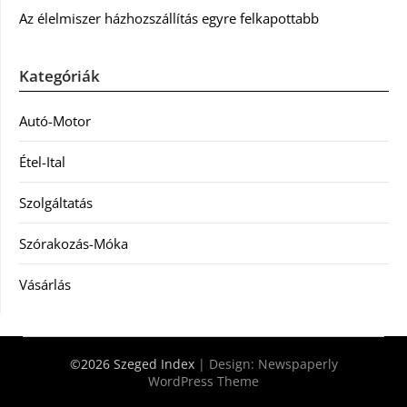
Az élelmiszer házhozszállítás egyre felkapottabb
Kategóriák
Autó-Motor
Étel-Ital
Szolgáltatás
Szórakozás-Móka
Vásárlás
©2026 Szeged Index
| Design:
Newspaperly
WordPress Theme