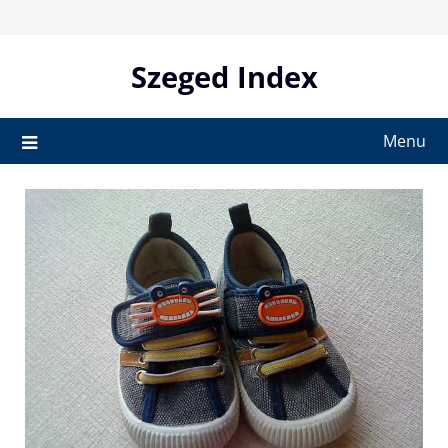
Skip
to
content
Szeged Index
Menu