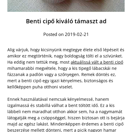
Benti cipő kiváló támaszt ad
Posted on 2019-02-21
Alig várjuk, hogy kicsinyünk megtegye élete első lépéseit és
amikor ez megtörténik, nagy boldogság tölti el a szívünket.
Ha eddig nem tettük meg, most
aktuálissá vált a benti cipő
mihamarabbi megvétele, hogy a kis tipegő lábacskái ne
fázzanak a padlón vagy a szőnyegen. Remek döntés ez,
mert a benti cipő egy igazi kényelmes, biztonságos és
kellőképpen puha otthoni viselet.
Ennek használatával nemcsak kényelmessé, hanem
izgalmassá és stabillá válhat a bent töltött idő. Ez a kis
lábbeli nem maradhat otthon akkor sem, ha a nagymamát
látogatják meg a csöppséggel, hiszen biztosan ott is bejárja
majd az egész lakást. Mindenképpen érdemes a benti cipő
beszerzése mellett dönteni, mert a picik nagyon hamar