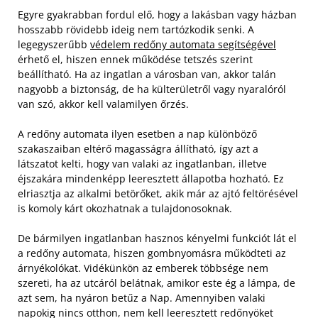
Egyre gyakrabban fordul elő, hogy a lakásban vagy házban
hosszabb rövidebb ideig nem tartózkodik senki. A
legegyszerűbb
védelem redőny automata segítségével
érhető el, hiszen ennek működése tetszés szerint
beállítható. Ha az ingatlan a városban van, akkor talán
nagyobb a biztonság, de ha külterületről vagy nyaralóról
van szó, akkor kell valamilyen őrzés.
A redőny automata ilyen esetben a nap különböző
szakaszaiban eltérő magasságra állítható, így azt a
látszatot kelti, hogy van valaki az ingatlanban, illetve
éjszakára mindenképp leeresztett állapotba hozható. Ez
elriasztja az alkalmi betörőket, akik már az ajtó feltörésével
is komoly kárt okozhatnak a tulajdonosoknak.
De bármilyen ingatlanban hasznos kényelmi funkciót lát el
a redőny automata, hiszen gombnyomásra működteti az
árnyékolókat. Vidékünkön az emberek többsége nem
szereti, ha az utcáról belátnak, amikor este ég a lámpa, de
azt sem, ha nyáron betűz a Nap. Amennyiben valaki
napokig nincs otthon, nem kell leeresztett redőnyöket