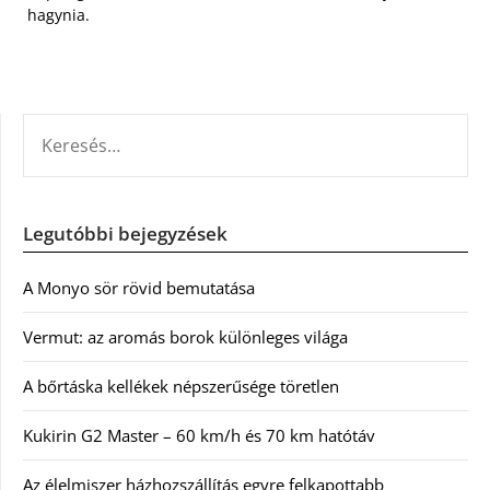
hagynia.
KERESÉS:
Legutóbbi bejegyzések
A Monyo sör rövid bemutatása
Vermut: az aromás borok különleges világa
A bőrtáska kellékek népszerűsége töretlen
Kukirin G2 Master – 60 km/h és 70 km hatótáv
Az élelmiszer házhozszállítás egyre felkapottabb