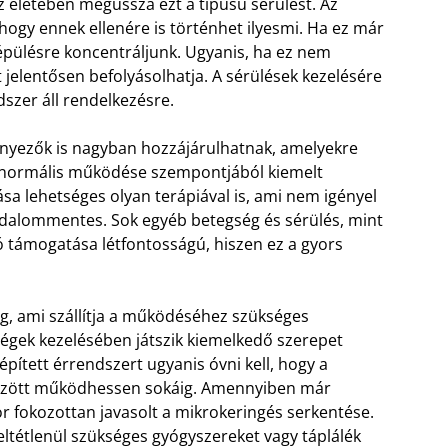
sz életében megússza ezt a típusú sérülést. Az
ogy ennek ellenére is történhet ilyesmi. Ha ez már
lépülésre koncentráljunk. Ugyanis, ha ez nem
 jelentősen befolyásolhatja. A sérülések kezelésére
zer áll rendelkezésre.
ényezők is nagyban hozzájárulhatnak, amelyekre
k normális működése szempontjából kiemelt
tása lehetséges olyan terápiával is, ami nem igényel
ájdalommentes. Sok egyéb betegség és sérülés, mint
ió támogatása létfontosságú, hiszen ez a gyors
g, ami szállítja a működéséhez szükséges
gek kezelésében játszik kiemelkedő szerepet
pített érrendszert ugyanis óvni kell, hogy a
 között működhessen sokáig. Amennyiben már
r fokozottan javasolt a mikrokeringés serkentése.
ltétlenül szükséges gyógyszereket vagy táplálék