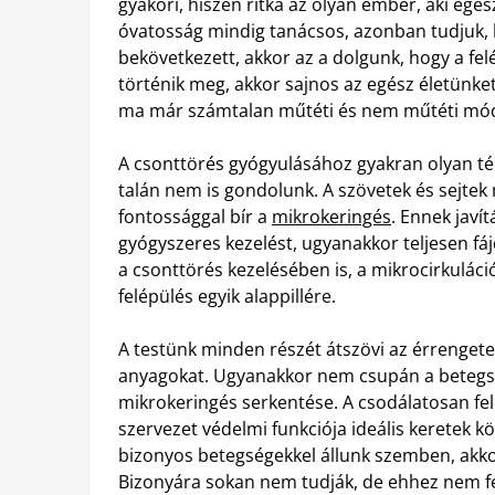
gyakori, hiszen ritka az olyan ember, aki egé
óvatosság mindig tanácsos, azonban tudjuk, h
bekövetkezett, akkor az a dolgunk, hogy a fe
történik meg, akkor sajnos az egész életünket
ma már számtalan műtéti és nem műtéti móds
A csonttörés gyógyulásához gyakran olyan t
talán nem is gondolunk. A szövetek és sejte
fontossággal bír a
mikrokeringés
. Ennek javí
gyógyszeres kezelést, ugyanakkor teljesen f
a csonttörés kezelésében is, a mikrocirkulác
felépülés egyik alappillére.
A testünk minden részét átszövi az érrengete
anyagokat. Ugyanakkor nem csupán a betegsé
mikrokeringés serkentése. A csodálatosan felé
szervezet védelmi funkciója ideális keretek
bizonyos betegségekkel állunk szemben, akko
Bizonyára sokan nem tudják, de ehhez nem fe