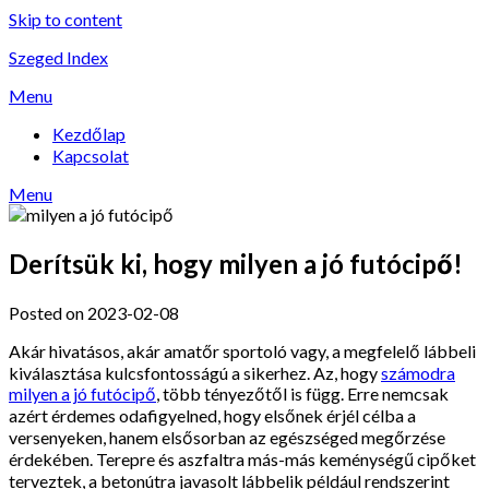
Skip to content
Szeged Index
Menu
Kezdőlap
Kapcsolat
Menu
Derítsük ki, hogy milyen a jó futócipő!
Posted on 2023-02-08
Akár hivatásos, akár amatőr sportoló vagy, a megfelelő lábbeli
kiválasztása kulcsfontosságú a sikerhez. Az, hogy
számodra
milyen a jó futócipő
, több tényezőtől is függ. Erre nemcsak
azért érdemes odafigyelned, hogy elsőnek érjél célba a
versenyeken, hanem elsősorban az egészséged megőrzése
érdekében. Terepre és aszfaltra más-más keménységű cipőket
terveztek, a betonútra javasolt lábbelik például rendszerint