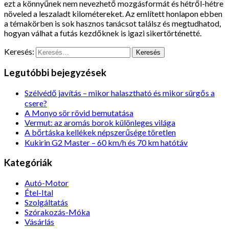
ezt a könnyűnek nem nevezhető mozgásformát és hétről-hétre
növeled a leszaladt kilométereket. Az említett honlapon ebben
a témakörben is sok hasznos tanácsot találsz és megtudhatod,
hogyan válhat a futás kezdőknek is igazi sikertörténetté.
Keresés:
Legutóbbi bejegyzések
Szélvédő javítás – mikor halasztható és mikor sürgős a
csere?
A Monyo sör rövid bemutatása
Vermut: az aromás borok különleges világa
A bőrtáska kellékek népszerűsége töretlen
Kukirin G2 Master – 60 km/h és 70 km hatótáv
Kategóriák
Autó-Motor
Étel-Ital
Szolgáltatás
Szórakozás-Móka
Vásárlás