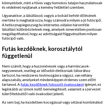
könnyebbek, mint a füves vagy homokos talajon használatosak
és védelmet nyújtanak a kemény felülettel szemben.
Ugyanakkor, a lábállásod, vagyis a bokád befelé dőlésének
mértéke is meghatározza, hogy számodra milyen a jó futócipő.
A hetkoznapiegeszseg.hu internetes oldalon háromféle
lábállást különböztetnek meg, amelyek ismeretében pontosan
megállapíthatod, hogy az adottságaid függvényében milyen
futócipő való.
Futás kezdőknek, korosztálytól
függetlenül
Nem számít, hogy a huszonévesek vagy a harmincasok-
negyvenesek, esetleg az idősebb életkorúak táborához
tartozol, ha rendszeres testmozgásra vágysz, van néhány
alapszabály, amelyeket mindenképpen érdemes szem előtt
tartanod. A
futás kezdőknek fokozott óvatosságot
igényel, ez
leginkább az izmok kellő bemelegítését, valamint a szervezet
túlerőltetésétől való óvakodást jelenti.
Az sem baj, ha kezdetben kocogással vagy sétával kombinálod