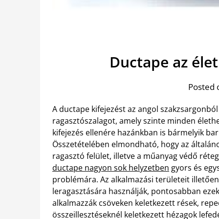
Ductape az éle
Posted 
A ductape kifejezést az angol szakzsargonból 
ragasztószalagot, amely szinte minden élethe
kifejezés ellenére hazánkban is bármelyik bar
Összetételében elmondható, hogy az általános
ragasztó felület, illetve a műanyag védő réte
ductape nagyon sok helyzetben
gyors és egys
problémára. Az alkalmazási területeit illető
leragasztására használják, pontosabban ezek 
alkalmazzák csöveken keletkezett rések, repe
összeillesztéseknél keletkezett hézagok lefed