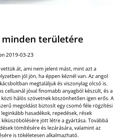
t minden területére
on 2019-03-23
vettük át, ami nem jelent mást, mint azt a
lyzetben jól jön, ha éppen kéznél van. Az angol
kácsboltban megtaláljuk és viszonylag olcsó is.
 celluxnál jóval finomabb anyagból készült, és a
g közti hálós szövetnek köszönhetően igen erős. A
zerű megoldást biztosít egy csomó féle rögzítési
en leginkább hasadékok, repedések, rések
kiküszöbölésére jött létre a gyártása. Továbbá
dések tömítésére és lezárására, valamint az
ésére is tökéletesen alkalmazható.